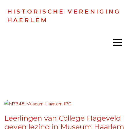
HISTORISCHE VERENIGING
HAERLEM
Home
Doen
Zien
Lezen
Leerlingen van College Hageveld
Over ons
geven lezing in Museum Haarlem