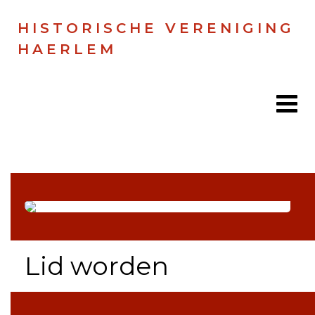
HISTORISCHE VERENIGING
HAERLEM
Home
Doen
Zien
Lid worden
Lezen
Over ons