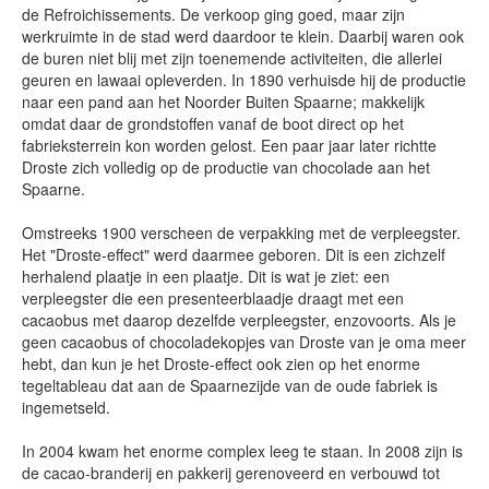
de Refroichissements. De verkoop ging goed, maar zijn
werkruimte in de stad werd daardoor te klein. Daarbij waren ook
de buren niet blij met zijn toenemende activiteiten, die allerlei
geuren en lawaai opleverden. In 1890 verhuisde hij de productie
naar een pand aan het Noorder Buiten Spaarne; makkelijk
omdat daar de grondstoffen vanaf de boot direct op het
fabrieksterrein kon worden gelost. Een paar jaar later richtte
Droste zich volledig op de productie van chocolade aan het
Spaarne.
Omstreeks 1900 verscheen de verpakking met de verpleegster.
Het "Droste-effect" werd daarmee geboren. Dit is een zichzelf
herhalend plaatje in een plaatje. Dit is wat je ziet: een
verpleegster die een presenteerblaadje draagt met een
cacaobus met daarop dezelfde verpleegster, enzovoorts. Als je
geen cacaobus of chocoladekopjes van Droste van je oma meer
hebt, dan kun je het Droste-effect ook zien op het enorme
tegeltableau dat aan de Spaarnezijde van de oude fabriek is
ingemetseld.
In 2004 kwam het enorme complex leeg te staan. In 2008 zijn is
de cacao-branderij en pakkerij gerenoveerd en verbouwd tot