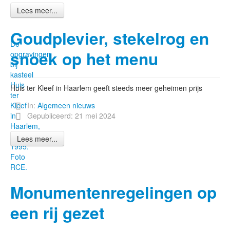
Lees meer...
Goudplevier, stekelrog en
De
snoek op het menu
opgravingen
bij
kasteel
Huis
Huis ter Kleef in Haarlem geeft steeds meer geheimen prijs
ter
Kleef
In:
Algemeen nieuws
in
Gepubliceerd: 21 mei 2024
Haarlem,
1990-
Lees meer...
1995.
Foto
RCE.
Monumentenregelingen op
een rij gezet