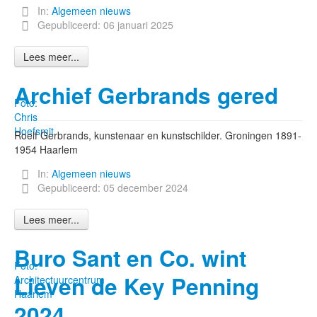
In:
Algemeen nieuws
Gepubliceerd: 06 januari 2025
Lees meer...
Archief Gerbrands gered
Foto:
Chris
Hoefsmit
Roelf Gerbrands, kunstenaar en kunstschilder. Groningen 1891-
1954 Haarlem
In:
Algemeen nieuws
Gepubliceerd: 05 december 2024
Lees meer...
Buro Sant en Co. wint
Foto:
Lieven de Key Penning
Architectuurcentrum
Haarlem
2024