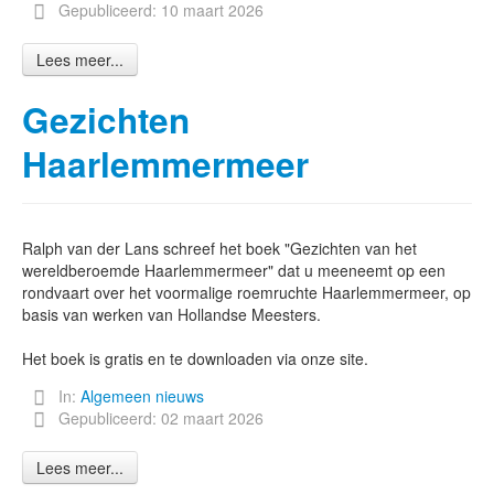
Gepubliceerd: 10 maart 2026
Lees meer...
Onthoud mij
Gebruikersnaam vergeten?
Gezichten
Wachtwoord vergeten?
Inloggen
Haarlemmermeer
Search
Ralph van der Lans schreef het boek "Gezichten van het
...
wereldberoemde Haarlemmermeer" dat u meeneemt op een
rondvaart over het voormalige roemruchte Haarlemmermeer, op
basis van werken van Hollandse Meesters.
Het boek is gratis en te downloaden via onze site.
In:
Algemeen nieuws
Gepubliceerd: 02 maart 2026
Lees meer...