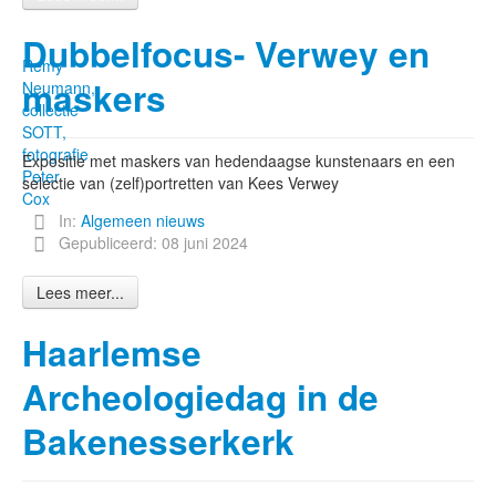
Dubbelfocus- Verwey en
Remy
maskers
Neumann,
collectie
SOTT,
fotografie
Expositie met maskers van hedendaagse kunstenaars en een
Peter
selectie van (zelf)portretten van Kees Verwey
Cox
In:
Algemeen nieuws
Gepubliceerd: 08 juni 2024
Lees meer...
Haarlemse
Archeologiedag in de
Bakenesserkerk