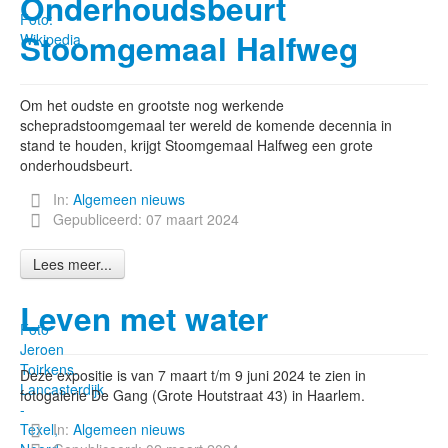
Onderhoudsbeurt
Foto:
Stoomgemaal Halfweg
Wikipedia
Om het oudste en grootste nog werkende
schepradstoomgemaal ter wereld de komende decennia in
stand te houden, krijgt Stoomgemaal Halfweg een grote
onderhoudsbeurt.
In:
Algemeen nieuws
Gepubliceerd: 07 maart 2024
Lees meer...
Leven met water
Foto
Jeroen
Toirkens.
Deze expositie is van 7 maart t/m 9 juni 2024 te zien in
Lancasterdijk
fotogalerie De Gang (Grote Houtstraat 43) in Haarlem.
-
Texel,
In:
Algemeen nieuws