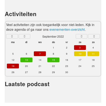
Activiteiten
Veel activiteiten zijn ook toegankelijk voor niet-leden. Kijk in
deze agenda of ga naar ons
evenementen-overzicht
.
September 2022
ma
di
wo
do
vr
za
zo
1
2
3
4
5
6
7
8
9
10
11
12
13
14
15
16
17
18
19
20
21
22
23
24
25
26
27
28
29
30
Laatste podcast