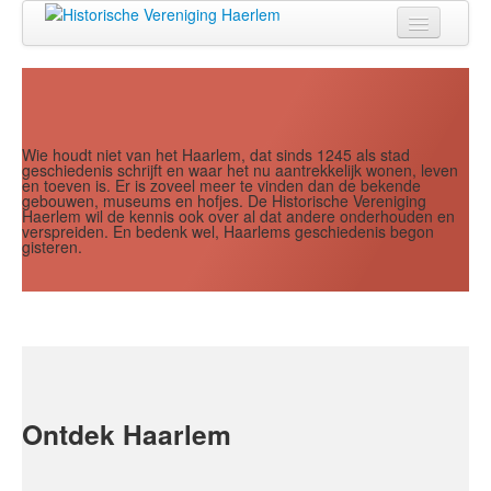
Jaar
Maand
Maand
Jaar
Home
Doen
Zien
Wie houdt niet van het Haarlem, dat sinds 1245 als stad
geschiedenis schrijft en waar het nu aantrekkelijk wonen, leven
en toeven is. Er is zoveel meer te vinden dan de bekende
Lezen
gebouwen, museums en hofjes. De Historische Vereniging
Haerlem wil de kennis ook over al dat andere onderhouden en
verspreiden. En bedenk wel, Haarlems geschiedenis begon
Over ons
gisteren.
Contact
Search
...
Ontdek Haarlem