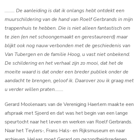
Contact
........ De aanleiding is dat ik onlangs hebt ontdekt een
muurschildering van de hand van Roelf Gerbrands in mijn
trappenhuis te hebben. Die is niet alleen fantastisch om
Search
te zien (en net schoongemaakt en gerestaureerd) maar
...
blijkt ook nog nauw verbonden met de geschiedenis van
Van Tubergen en de familie Hoog, u vast niet onbekend.
De schildering en het verhaal zijn zo mooi, dat het de
moeite waard is dat onder een breder publiek onder de
aandacht te brengen, geloof ik. Daarover zou ik graag met
u verder willen praten.......
Gerard Moolenaars van de Vereniging Haerlem maakte een
afspraak met Sjoerd en dat was het begin van een lange
speurtocht naar het leven en werken van Roelf Gerbrands.
Naar het Teylers-, Frans Hals- en Rijksmuseum en naar
archieven. Helaas moet Gerard om gezondheidsredenen