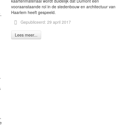
kaartenmateriaal wordt duidelijk dat Dumont een
vooraanstaande rol in de stedenbouw en architectuur van
Haarlem heeft gespeeld.
,
n
Gepubliceerd: 29 april 2017
Lees meer...
.
s
,
e