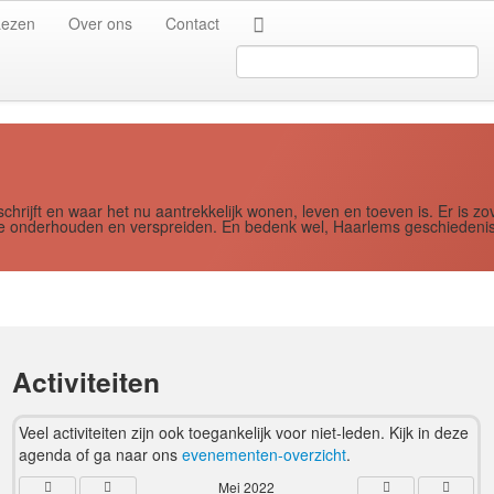
Jaar
Maand
Maand
Jaar
Lezen
Over ons
Contact
Search
...
schrijft en waar het nu aantrekkelijk wonen, leven en toeven is. Er i
ere onderhouden en verspreiden. En bedenk wel, Haarlems geschiedenis
Activiteiten
Veel activiteiten zijn ook toegankelijk voor niet-leden. Kijk in deze
agenda of ga naar ons
evenementen-overzicht
.
Mei 2022