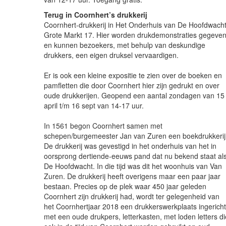
Terug in Coornhert’s drukkerij
Coornhert-drukkerij in Het Onderhuis van De Hoofdwacht
Grote Markt 17. Hier worden drukdemonstraties gegeve
en kunnen bezoekers, met behulp van deskundige
drukkers, een eigen druksel vervaardigen.
Er is ook een kleine expositie te zien over de boeken en
pamfletten die door Coornhert hier zijn gedrukt en over
oude drukkerijen. Geopend een aantal zondagen van 15
april t/m 16 sept van 14-17 uur.
In 1561 begon Coornhert samen met
schepen/burgemeester Jan van Zuren een boekdrukkerij
De drukkerij was gevestigd in het onderhuis van het in
oorsprong dertiende-eeuws pand dat nu bekend staat al
De Hoofdwacht. In die tijd was dit het woonhuis van Van
Zuren. De drukkerij heeft overigens maar een paar jaar
bestaan. Precies op de plek waar 450 jaar geleden
Coornhert zijn drukkerij had, wordt ter gelegenheid van
het Coornhertjaar 2018 een drukkerswerkplaats ingericht
met een oude drukpers, letterkasten, met loden letters di