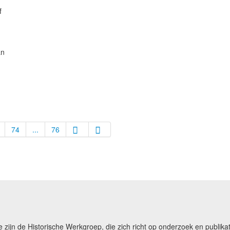
f
an
74
...
76
e zijn de Historische Werkgroep, die zich richt op onderzoek en publ