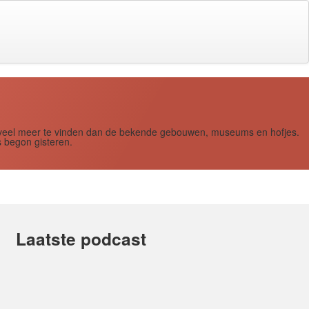
s zoveel meer te vinden dan de bekende gebouwen, museums en hofjes.
 begon gisteren.
Laatste podcast