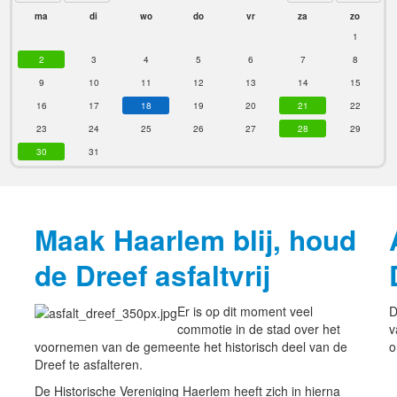
ma
di
wo
do
vr
za
zo
1
2
3
4
5
6
7
8
9
10
11
12
13
14
15
16
17
18
19
20
21
22
23
24
25
26
27
28
29
30
31
Maak Haarlem blij, houd
de Dreef asfaltvrij
Er is op dit moment veel
D
commotie in de stad over het
v
voornemen van de gemeente het historisch deel van de
o
Dreef te asfalteren.
De Historische Vereniging Haerlem heeft zich in hierna