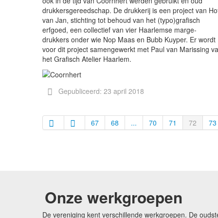
ook in de tijd van Coornhert werden gebruikt en oud
drukkersgereedschap. De drukkerij is een project van Ho
van Jan, stichting tot behoud van het (typo)grafisch
erfgoed, een collectief van vier Haarlemse marge-
drukkers onder wie Nop Maas en Bubb Kuyper. Er wordt
voor dit project samengewerkt met Paul van Marissing v
het Grafisch Atelier Haarlem.
Gepubliceerd: 23 april 2018
67
68
...
70
71
72
73
Onze werkgroepen
De vereniging kent verschillende werkgroepen. De oudst