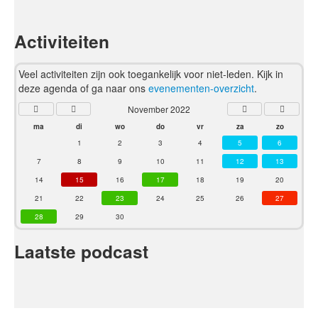
Activiteiten
Veel activiteiten zijn ook toegankelijk voor niet-leden. Kijk in
deze agenda of ga naar ons
evenementen-overzicht
.
November 2022
ma
di
wo
do
vr
za
zo
1
2
3
4
5
6
7
8
9
10
11
12
13
14
15
16
17
18
19
20
21
22
23
24
25
26
27
28
29
30
Laatste podcast