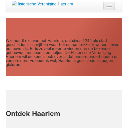
Jaar
Maand
Maand
Jaar
Home
Doen
Zien
Wie houdt niet van het Haarlem, dat sinds 1245 als stad
geschiedenis schrijft en waar het nu aantrekkelijk wonen, leven
en toeven is. Er is zoveel meer te vinden dan de bekende
Lezen
gebouwen, museums en hofjes. De Historische Vereniging
Haerlem wil de kennis ook over al dat andere onderhouden en
verspreiden. En bedenk wel, Haarlems geschiedenis begon
Over ons
gisteren.
Contact
Search
...
Ontdek Haarlem