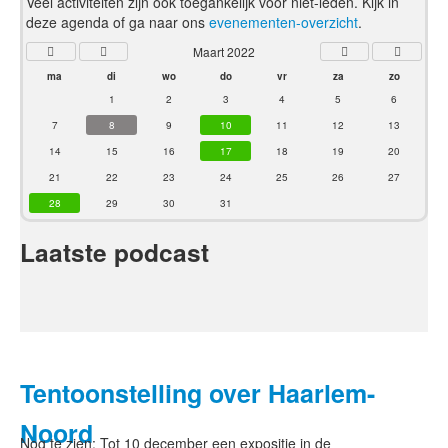
Veel activiteiten zijn ook toegankelijk voor niet-leden. Kijk in
deze agenda of ga naar ons
evenementen-overzicht
.
Maart 2022
ma
di
wo
do
vr
za
zo
1
2
3
4
5
6
7
8
9
10
11
12
13
14
15
16
17
18
19
20
21
22
23
24
25
26
27
28
29
30
31
Laatste podcast
Tentoonstelling over Haarlem-
Noord
Nog te zien: Tot 10 december een expositie in de