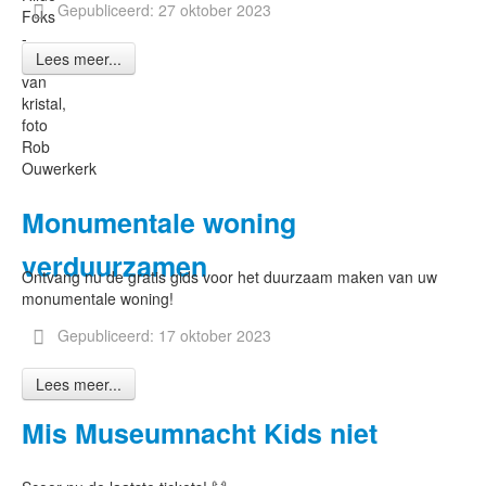
Gepubliceerd: 27 oktober 2023
Foks
-
Lees meer...
Traan
van
kristal,
foto
Rob
Ouwerkerk
Monumentale woning
verduurzamen
Ontvang nu de gratis gids voor het duurzaam maken van uw
monumentale woning!
Gepubliceerd: 17 oktober 2023
Lees meer...
Mis Museumnacht Kids niet