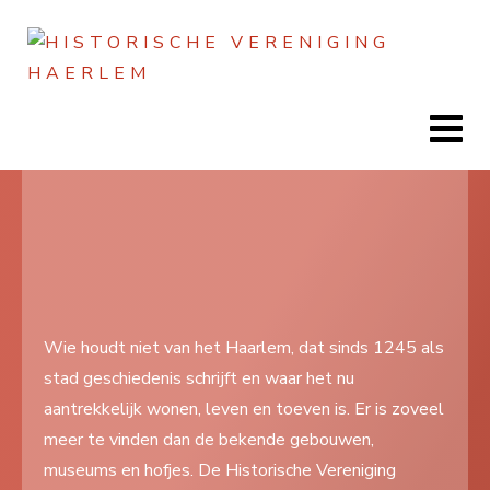
Jaar
Maand
Maand
Jaar
Home
Doen
Zien
Wie houdt niet van het Haarlem, dat sinds 1245 als
stad geschiedenis schrijft en waar het nu
Lezen
aantrekkelijk wonen, leven en toeven is. Er is zoveel
Over ons
meer te vinden dan de bekende gebouwen,
museums en hofjes. De Historische Vereniging
Contact