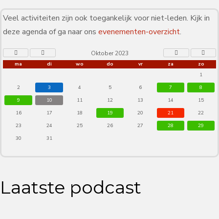
Veel activiteiten zijn ook toegankelijk voor niet-leden. Kijk in
deze agenda of ga naar ons
evenementen-overzicht
.
Oktober 2023
ma
di
wo
do
vr
za
zo
1
2
3
4
5
6
7
8
9
10
11
12
13
14
15
16
17
18
19
20
21
22
23
24
25
26
27
28
29
30
31
Laatste podcast