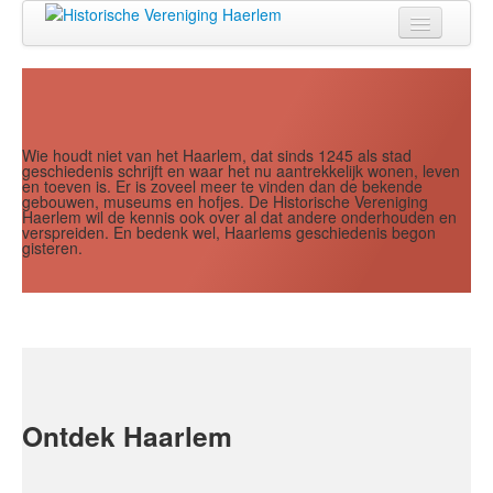
Jaar
Maand
Maand
Jaar
Home
Doen
Zien
Wie houdt niet van het Haarlem, dat sinds 1245 als stad
geschiedenis schrijft en waar het nu aantrekkelijk wonen, leven
en toeven is. Er is zoveel meer te vinden dan de bekende
Lezen
gebouwen, museums en hofjes. De Historische Vereniging
Haerlem wil de kennis ook over al dat andere onderhouden en
verspreiden. En bedenk wel, Haarlems geschiedenis begon
Over ons
gisteren.
Contact
Search
...
Ontdek Haarlem