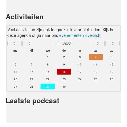
Activiteiten
Veel activiteiten zijn ook toegankelijk voor niet-leden. Kijk in
deze agenda of ga naar ons
evenementen-overzicht
.
Juni 2022
ma
di
wo
do
vr
za
zo
1
2
3
4
5
6
7
8
9
10
11
12
13
14
15
16
17
18
19
20
21
22
23
24
25
26
27
28
29
30
Laatste podcast