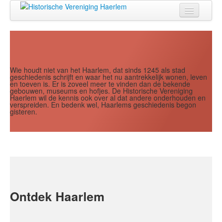
Jaar
Maand
Maand
Jaar
Home
Doen
Zien
Wie houdt niet van het Haarlem, dat sinds 1245 als stad
geschiedenis schrijft en waar het nu aantrekkelijk wonen, leven
en toeven is. Er is zoveel meer te vinden dan de bekende
Lezen
gebouwen, museums en hofjes. De Historische Vereniging
Haerlem wil de kennis ook over al dat andere onderhouden en
verspreiden. En bedenk wel, Haarlems geschiedenis begon
Over ons
gisteren.
Contact
Search
...
Ontdek Haarlem