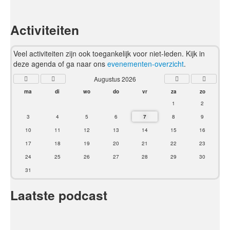
Activiteiten
Veel activiteiten zijn ook toegankelijk voor niet-leden. Kijk in
deze agenda of ga naar ons
evenementen-overzicht
.
Augustus 2026
ma
di
wo
do
vr
za
zo
1
2
3
4
5
6
7
8
9
10
11
12
13
14
15
16
17
18
19
20
21
22
23
24
25
26
27
28
29
30
31
Laatste podcast