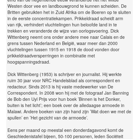
Westen door vee en landbouwgrond te kunnen scheiden. De
Britten gebruikten het in Zuid Afrika om de Boeren op te sluiten
in de eerste concentratiekampen. Prikkeldraad scheidt arm
van rijk, verhindert vluchtelingen hun beloofde land in te
trekken en veranderde de wijze van oorlogsvoering. Dick
Wittenberg neemt ons onder andere mee naar Calais en de
grens tussen Nederland en België, waar meer dan 2000
vluchtelingen tussen 1915 en 1918 de dood vonden door
prikkeldraadversperringen in combinatie met
hoogspanningsdraad.
Dick Wittenberg (1953) is schrijver en journalist. Hij werkte
ruim 30 jaar voor NRC Handelsblad als correspondent en
redacteur. Sinds 2013 is hij vaste medewerker van De
Correspondent. In 2008 won hij met de fotograaf Jan Banning
de Bob den Uyl Prijs voor hun boek ’Binnen is het Donker,
buiten is het licht’; een boek over de alledaagse armoede in
Malawi. Andere boeken van zijn hand zijn ’Wat doen we met de
spullen’ en ’Het gezicht van de armoede’.
Eens per maand op meestal een donderdagavond komt de
Geschiedenistafel bijeen, 50-100 personen, leden Sociëteit