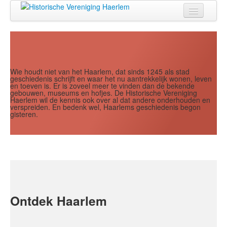
Jaar
Maand
Maand
Jaar
Home
Doen
Zien
Wie houdt niet van het Haarlem, dat sinds 1245 als stad
geschiedenis schrijft en waar het nu aantrekkelijk wonen, leven
en toeven is. Er is zoveel meer te vinden dan de bekende
Lezen
gebouwen, museums en hofjes. De Historische Vereniging
Haerlem wil de kennis ook over al dat andere onderhouden en
verspreiden. En bedenk wel, Haarlems geschiedenis begon
Over ons
gisteren.
Contact
Search
...
Ontdek Haarlem