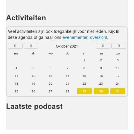
Activiteiten
Veel activiteiten zijn ook toegankelijk voor niet-leden. Kijk in
deze agenda of ga naar ons
evenementen-overzicht
.
Oktober 2021
ma
di
wo
do
vr
za
zo
1
2
3
4
5
6
7
8
9
10
11
12
13
14
15
16
17
18
19
20
21
22
23
24
25
26
27
28
29
30
31
Laatste podcast