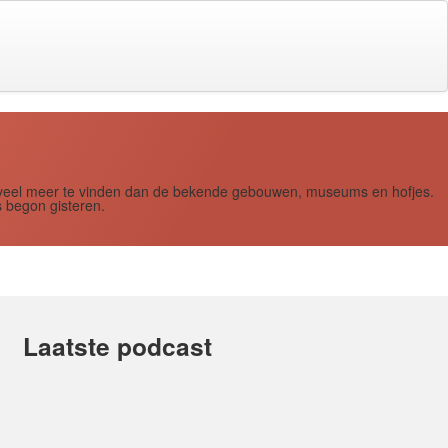
s zoveel meer te vinden dan de bekende gebouwen, museums en hofjes.
 begon gisteren.
Laatste podcast