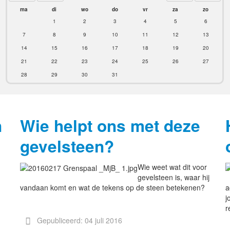
ma
di
wo
do
vr
za
zo
1
2
3
4
5
6
7
8
9
10
11
12
13
14
15
16
17
18
19
20
21
22
23
24
25
26
27
28
29
30
31
n
Wie helpt ons met deze
gevelsteen?
Wie weet wat dit voor
gevelsteen is, waar hij
vandaan komt en wat de tekens op de steen betekenen?
a
j
r
Gepubliceerd: 04 juli 2016