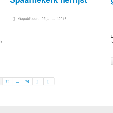
Gepubliceerd: 05 januari 2016
E
an
'
74
...
76