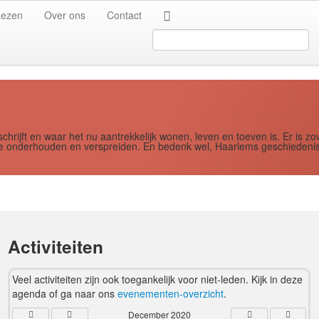
Jaar
Maand
Maand
Jaar
Lezen
Over ons
Contact
Search
...
schrijft en waar het nu aantrekkelijk wonen, leven en toeven is. Er i
ere onderhouden en verspreiden. En bedenk wel, Haarlems geschiedenis
Activiteiten
Veel activiteiten zijn ook toegankelijk voor niet-leden. Kijk in deze
agenda of ga naar ons
evenementen-overzicht
.
December 2020