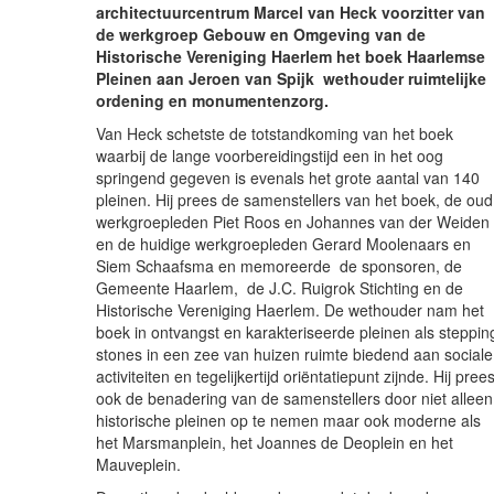
architectuurcentrum Marcel van Heck voorzitter van
de werkgroep Gebouw en Omgeving van de
Historische Vereniging Haerlem het boek Haarlemse
Pleinen aan Jeroen van Spijk wethouder ruimtelijke
ordening en monumentenzorg.
Van Heck schetste de totstandkoming van het boek
waarbij de lange voorbereidingstijd een in het oog
springend gegeven is evenals het grote aantal van 140
pleinen. Hij prees de samenstellers van het boek, de oud
werkgroepleden Piet Roos en Johannes van der Weiden
en de huidige werkgroepleden Gerard Moolenaars en
Siem Schaafsma en memoreerde de sponsoren, de
Gemeente Haarlem, de J.C. Ruigrok Stichting en de
Historische Vereniging Haerlem. De wethouder nam het
boek in ontvangst en karakteriseerde pleinen als steppin
stones in een zee van huizen ruimte biedend aan sociale
activiteiten en tegelijkertijd oriëntatiepunt zijnde. Hij pree
ook de benadering van de samenstellers door niet alleen
historische pleinen op te nemen maar ook moderne als
het Marsmanplein, het Joannes de Deoplein en het
Mauveplein.