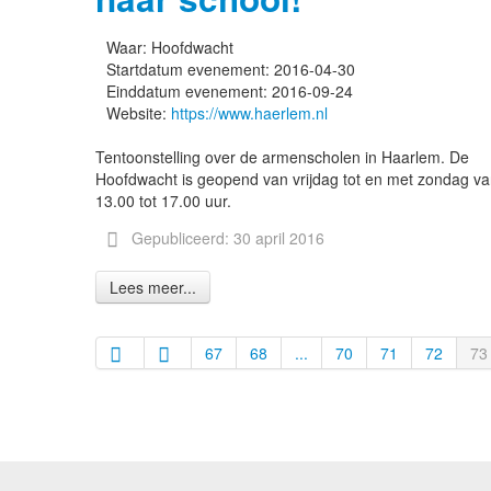
Waar:
Hoofdwacht
Startdatum evenement:
2016-04-30
Einddatum evenement:
2016-09-24
Website:
https://www.haerlem.nl
Tentoonstelling over de armenscholen in Haarlem. De
Hoofdwacht is geopend van vrijdag tot en met zondag v
13.00 tot 17.00 uur.
Gepubliceerd: 30 april 2016
Lees meer...
67
68
...
70
71
72
73