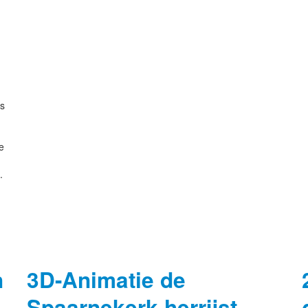
art.
is
e
.
n
3D-Animatie de
Spaarnekerk herrijst