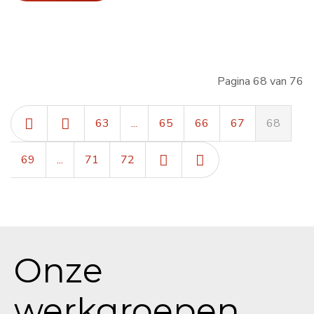
Pagina 68 van 76
63
...
65
66
67
68
69
...
71
72
Onze
werkgroepen