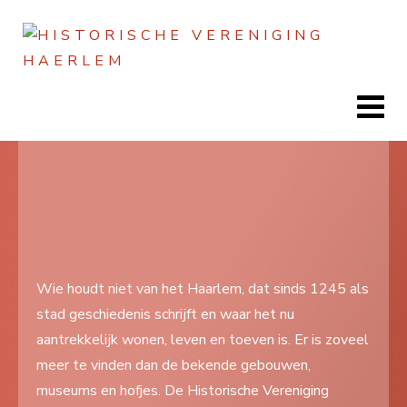
Jaar
Maand
Maand
Jaar
Home
Doen
Zien
Wie houdt niet van het Haarlem, dat sinds 1245 als
stad geschiedenis schrijft en waar het nu
Lezen
aantrekkelijk wonen, leven en toeven is. Er is zoveel
Over ons
meer te vinden dan de bekende gebouwen,
museums en hofjes. De Historische Vereniging
Contact