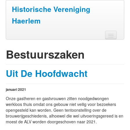
Historische Vereniging
Haerlem
Home
Bestuurszaken
Doen
Zien
Uit De Hoofdwacht
Lezen
januari 2021
Over ons
Onze gastheren en gastvrouwen zitten noodgedwongen
Contact
werkloos thuis omdat ons gebouw niet veilig voor bezoekers
opengesteld kan worden. Geen tentoonstelling over de
brouwerijgeschiedenis, alhoewel die wel uitvoeringsgereed is en
moest de ALV worden doorgeschoven naar 2021.