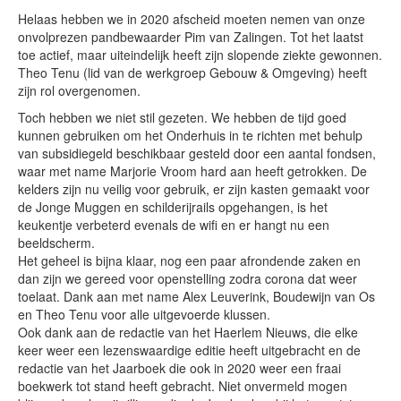
Helaas hebben we in 2020 afscheid moeten nemen van onze
onvolprezen pandbewaarder Pim van Zalingen. Tot het laatst
Onthoud mij
toe actief, maar uiteindelijk heeft zijn slopende ziekte gewonnen.
Theo Tenu (lid van de werkgroep Gebouw & Omgeving) heeft
Gebruikersnaam vergeten?
zijn rol overgenomen.
Wachtwoord vergeten?
Toch hebben we niet stil gezeten. We hebben de tijd goed
Inloggen
kunnen gebruiken om het Onderhuis in te richten met behulp
van subsidiegeld beschikbaar gesteld door een aantal fondsen,
waar met name Marjorie Vroom hard aan heeft getrokken. De
kelders zijn nu veilig voor gebruik, er zijn kasten gemaakt voor
Search
de Jonge Muggen en schilderijrails opgehangen, is het
...
keukentje verbeterd evenals de wifi en er hangt nu een
beeldscherm.
Het geheel is bijna klaar, nog een paar afrondende zaken en
dan zijn we gereed voor openstelling zodra corona dat weer
toelaat. Dank aan met name Alex Leuverink, Boudewijn van Os
en Theo Tenu voor alle uitgevoerde klussen.
Ook dank aan de redactie van het Haerlem Nieuws, die elke
keer weer een lezenswaardige editie heeft uitgebracht en de
redactie van het Jaarboek die ook in 2020 weer een fraai
boekwerk tot stand heeft gebracht. Niet onvermeld mogen