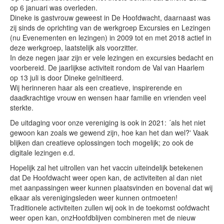
op 6 januari was overleden.
Dineke is gastvrouw geweest in De Hoofdwacht, daarnaast was
zij sinds de oprichting van de werkgroep Excursies en Lezingen
(nu Evenementen en lezingen) in 2009 tot en met 2018 actief in
deze werkgroep, laatstelijk als voorzitter.
In deze negen jaar zijn er vele lezingen en excursies bedacht en
voorbereid. De jaarlijkse activiteit rondom de Val van Haarlem
op 13 juli is door Dineke geïnitieerd.
Wij herinneren haar als een creatieve, inspirerende en
daadkrachtige vrouw en wensen haar familie en vrienden veel
sterkte.
De uitdaging voor onze vereniging is ook in 2021: ´als het niet
gewoon kan zoals we gewend zijn, hoe kan het dan wel?' Vaak
blijken dan creatieve oplossingen toch mogelijk; zo ook de
digitale lezingen e.d.
Hopelijk zal het uitrollen van het vaccin uiteindelijk betekenen
dat De Hoofdwacht weer open kan, de activiteiten al dan niet
met aanpassingen weer kunnen plaatsvinden en bovenal dat wij
elkaar als verenigingsleden weer kunnen ontmoeten!
Traditionele activiteiten zullen wij ook in de toekomst oofdwacht
weer open kan, onzHoofdblijven combineren met de nieuw