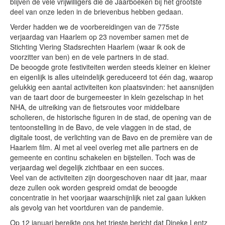
blijven de vele vrijwilligers die de Jaarboeken bij het grootste
deel van onze leden in de brievenbus hebben gedaan.
Verder hadden we de voorbereidingen van de 775ste
verjaardag van Haarlem op 23 november samen met de
Stichting Viering Stadsrechten Haarlem (waar ik ook de
voorzitter van ben) en de vele partners in de stad.
De beoogde grote festiviteiten werden steeds kleiner en kleiner
en eigenlijk is alles uiteindelijk gereduceerd tot één dag, waarop
gelukkig een aantal activiteiten kon plaatsvinden: het aansnijden
van de taart door de burgemeester in klein gezelschap in het
NHA, de uitreiking van de fietsroutes voor middelbare
scholieren, de historische figuren in de stad, de opening van de
tentoonstelling in de Bavo, de vele vlaggen in de stad, de
digitale toost, de verlichting van de Bavo en de première van de
Haarlem film. Al met al veel overleg met alle partners en de
gemeente en continu schakelen en bijstellen. Toch was de
verjaardag wel degelijk zichtbaar en een succes.
Veel van de activiteiten zijn doorgeschoven naar dit jaar, maar
deze zullen ook worden gespreid omdat de beoogde
concentratie in het voorjaar waarschijnlijk niet zal gaan lukken
als gevolg van het voortduren van de pandemie.
Op 12 januari bereikte ons het trieste bericht dat Dineke Lentz