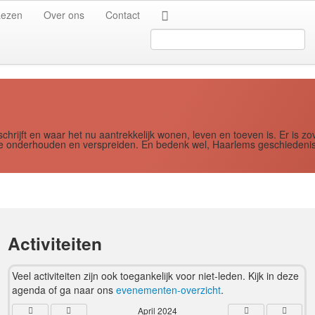
Jaar
Maand
Maand
Jaar
Lezen
Over ons
Contact
Search
...
schrijft en waar het nu aantrekkelijk wonen, leven en toeven is. Er i
ere onderhouden en verspreiden. En bedenk wel, Haarlems geschiedenis
Activiteiten
Veel activiteiten zijn ook toegankelijk voor niet-leden. Kijk in deze
agenda of ga naar ons
evenementen-overzicht
.
April 2024