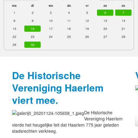
ma
di
wo
do
vr
za
zo
1
2
3
4
5
6
7
8
9
10
11
12
13
14
15
16
17
18
19
20
21
22
23
24
25
26
27
28
29
30
De Historische
Vereniging Haerlem
viert mee.
De Historische
Vereniging Haerlem
vierde het heugelijke feit dat Haarlem 775 jaar geleden
stadsrechten verkreeg.