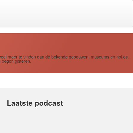
s zoveel meer te vinden dan de bekende gebouwen, museums en hofjes.
 begon gisteren.
Laatste podcast