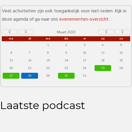
Veel activiteiten zijn ook toegankelijk voor niet-leden. Kijk in
deze agenda of ga naar ons
evenementen-overzicht
.
Maart 2023
ma
di
wo
do
vr
za
zo
1
2
3
4
5
6
7
8
9
10
11
12
13
14
15
16
17
18
19
20
21
22
23
24
25
26
27
28
29
30
31
Laatste podcast