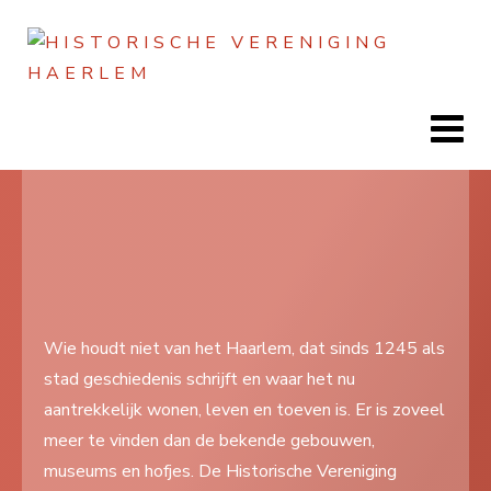
Jaar
Maand
Maand
Jaar
Home
Doen
Zien
Wie houdt niet van het Haarlem, dat sinds 1245 als
stad geschiedenis schrijft en waar het nu
Lezen
aantrekkelijk wonen, leven en toeven is. Er is zoveel
Over ons
meer te vinden dan de bekende gebouwen,
museums en hofjes. De Historische Vereniging
Contact