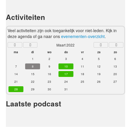
Activiteiten
Veel activiteiten zijn ook toegankelijk voor niet-leden. Kijk in
deze agenda of ga naar ons
evenementen-overzicht
.
Maart 2022
ma
di
wo
do
vr
za
zo
1
2
3
4
5
6
7
8
9
10
11
12
13
14
15
16
17
18
19
20
21
22
23
24
25
26
27
28
29
30
31
Laatste podcast