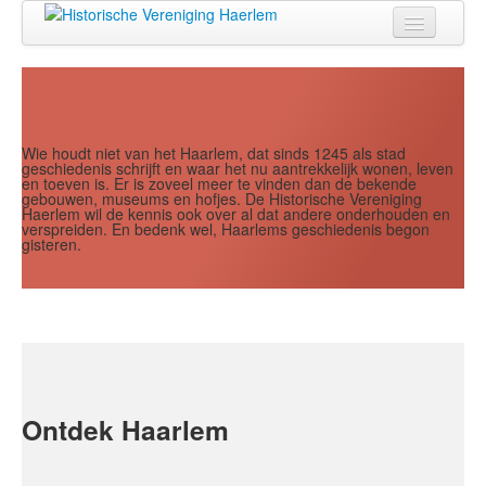
Jaar
Maand
Maand
Jaar
Home
Doen
Zien
Wie houdt niet van het Haarlem, dat sinds 1245 als stad
geschiedenis schrijft en waar het nu aantrekkelijk wonen, leven
en toeven is. Er is zoveel meer te vinden dan de bekende
Lezen
gebouwen, museums en hofjes. De Historische Vereniging
Haerlem wil de kennis ook over al dat andere onderhouden en
verspreiden. En bedenk wel, Haarlems geschiedenis begon
Over ons
gisteren.
Contact
Search
...
Ontdek Haarlem