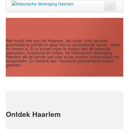
Jaar
Maand
Maand
Jaar
Home
Doen
Zien
Wie houdt niet van het Haarlem, dat sinds 1245 als stad
geschiedenis schrijft en waar het nu aantrekkelijk wonen, leven
en toeven is. Er is zoveel meer te vinden dan de bekende
Lezen
gebouwen, museums en hofjes. De Historische Vereniging
Haerlem wil de kennis ook over al dat andere onderhouden en
verspreiden. En bedenk wel, Haarlems geschiedenis begon
Over ons
gisteren.
Contact
Search
...
Ontdek Haarlem