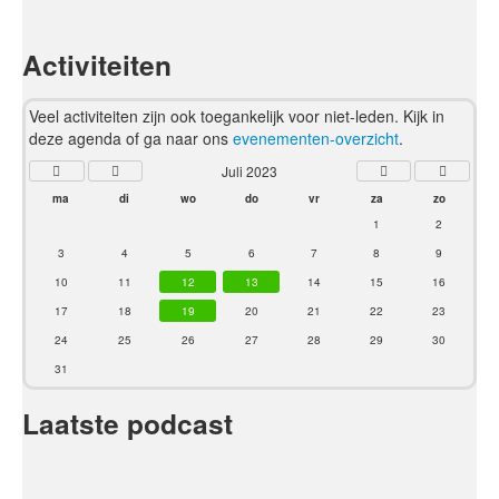
Activiteiten
Veel activiteiten zijn ook toegankelijk voor niet-leden. Kijk in
deze agenda of ga naar ons
evenementen-overzicht
.
Juli 2023
ma
di
wo
do
vr
za
zo
1
2
3
4
5
6
7
8
9
10
11
12
13
14
15
16
17
18
19
20
21
22
23
24
25
26
27
28
29
30
31
Laatste podcast