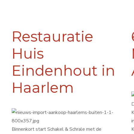
Restauratie
Huis
Eindenhout in
Haarlem
D
K
i
Binnenkort start Schakel & Schrale met de
K