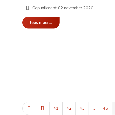
Gepubliceerd: 02 november 2020
lees meer...
41
42
43
...
45