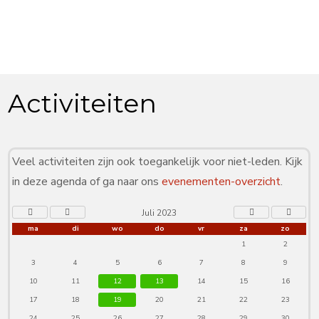
Activiteiten
Veel activiteiten zijn ook toegankelijk voor niet-leden. Kijk
in deze agenda of ga naar ons
evenementen-overzicht
.
Juli 2023
ma
di
wo
do
vr
za
zo
1
2
3
4
5
6
7
8
9
10
11
12
13
14
15
16
17
18
19
20
21
22
23
24
25
26
27
28
29
30