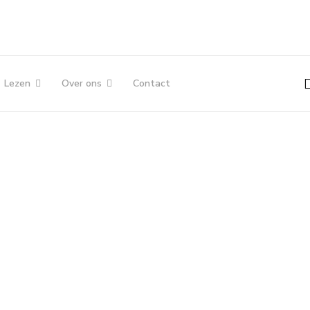
Sea
Lezen
Over ons
Contact
...