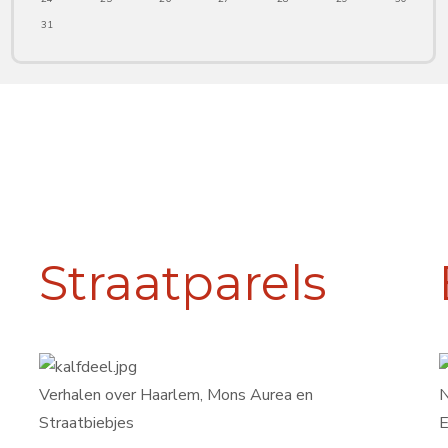
31
Straatparels
Verhalen over Haarlem, Mons Aurea en
N
Straatbiebjes
E