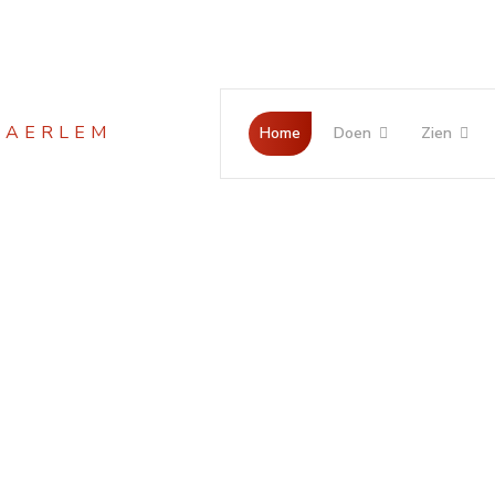
Jaar
Maand
Maand
Jaar
Home
Doen
Zien