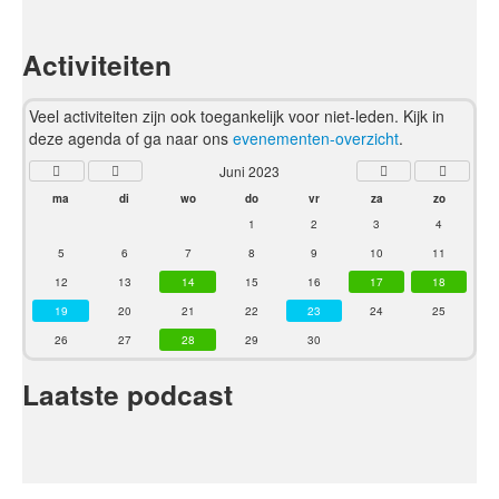
Activiteiten
Veel activiteiten zijn ook toegankelijk voor niet-leden. Kijk in
deze agenda of ga naar ons
evenementen-overzicht
.
Juni 2023
ma
di
wo
do
vr
za
zo
1
2
3
4
5
6
7
8
9
10
11
12
13
14
15
16
17
18
19
20
21
22
23
24
25
26
27
28
29
30
Laatste podcast