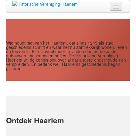
Jaar
Maand
Maand
Jaar
Home
Doen
Zien
Wie houdt niet van het Haarlem, dat sinds 1245 als stad
geschiedenis schrijft en waar het nu aantrekkelijk wonen, leven
en toeven is. Er is zoveel meer te vinden dan de bekende
Lezen
gebouwen, museums en hofjes. De Historische Vereniging
Haerlem wil de kennis ook over al dat andere onderhouden en
verspreiden. En bedenk wel, Haarlems geschiedenis begon
Over ons
gisteren.
Contact
Search
...
Ontdek Haarlem