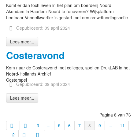
Komt er dan toch leven in het plan om boerderij Noord-
Akendam in Haarlem-Noord te renoveren? Wijkplatform
Leefbaar Vondelkwartier is gestart met een crowdfundingsactie
Gepubliceerd: 09 april 2024
Lees meer...
Costeravond
Kom naar de Costeravond met colleges, spel en DrukLAB in het
Het
Noord-Hollands Archief
Costerspel
Gepubliceerd: 09 april 2024
Lees meer...
Pagina 8 van 76
3
...
5
6
7
8
9
...
11
12