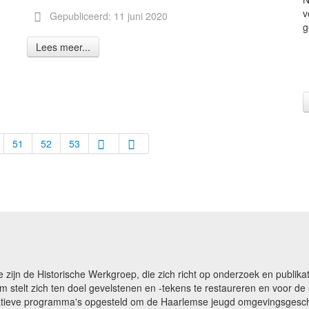
v
Gepubliceerd: 11 juni 2020
g
Lees meer...
51
52
53
e zijn de Historische Werkgroep, die zich richt op onderzoek en publ
m stelt zich ten doel gevelstenen en -tekens te restaureren en voor 
catieve programma's opgesteld om de Haarlemse jeugd omgevingsgeschi