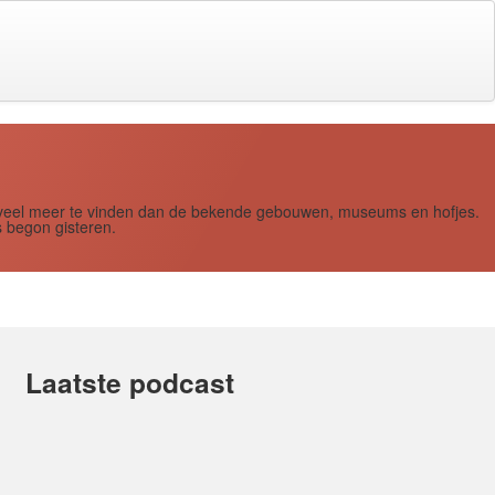
s zoveel meer te vinden dan de bekende gebouwen, museums en hofjes.
 begon gisteren.
Laatste podcast