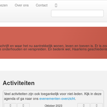
Jaar
Maand
Maand
Jaar
Lezen
Over ons
Contact
Search
...
schrijft en waar het nu aantrekkelijk wonen, leven en toeven is. Er i
ere onderhouden en verspreiden. En bedenk wel, Haarlems geschiedenis
Activiteiten
Veel activiteiten zijn ook toegankelijk voor niet-leden. Kijk in deze
agenda of ga naar ons
evenementen-overzicht
.
Oktober 2023