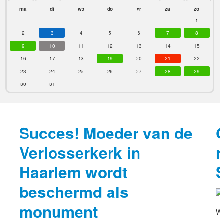
ma
di
wo
do
vr
za
zo
1
2
3
4
5
6
7
8
9
10
11
12
13
14
15
16
17
18
19
20
21
22
23
24
25
26
27
28
29
30
31
Succes! Moeder van de
Verlosserkerk in
Haarlem wordt
beschermd als
monument
W