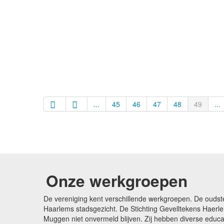
...
45
46
47
48
49
...
Onze werkgroepen
De vereniging kent verschillende werkgroepen. De oudst
Haarlems stadsgezicht. De Stichting Gevelltekens Haerle
Muggen niet onvermeld blijven. Zij hebben diverse edu