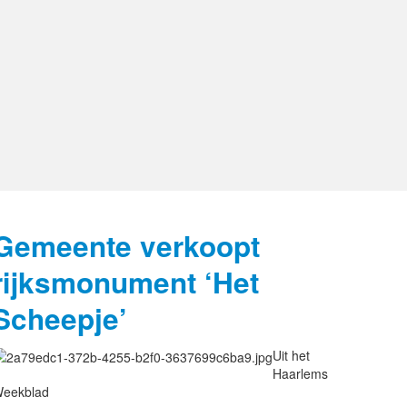
Gemeente verkoopt
rijksmonument ‘Het
Scheepje’
Uit het
Haarlems
eekblad