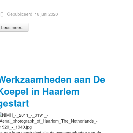
Gepubliceerd: 18 juni 2020
Lees meer...
Werkzaamheden aan De
Koepel in Haarlem
gestart
a een lang voortraject zijn de werkzaamheden aan de