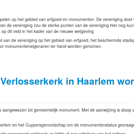
pelen op het gebied van erfgoed en monumenten. De vereniging doet v
n van de vereniging zou de sterke punten van de vereniging hier nog k
d op dit veld in het kader van de nieuwe wetgeving.
rol van de vereniging op het gebied van erfgoed, het beschermde stads
m voor monumenteneigenaren ter hand worden genomen.
Verlosserkerk in Haarlem wo
s aangewezen tot gemeentelijk monument. Met de aanwijzing is sloop v
aerlem en het Cuypersgenootschap om de monumentenstatus gevraag
 ongegrond verklaard, zo blijkt uit een schrijven van het college.