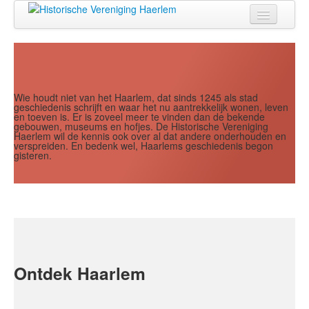
Jaar
Maand
Maand
Jaar
Home
Doen
Zien
Wie houdt niet van het Haarlem, dat sinds 1245 als stad
geschiedenis schrijft en waar het nu aantrekkelijk wonen, leven
en toeven is. Er is zoveel meer te vinden dan de bekende
Lezen
gebouwen, museums en hofjes. De Historische Vereniging
Haerlem wil de kennis ook over al dat andere onderhouden en
verspreiden. En bedenk wel, Haarlems geschiedenis begon
Over ons
gisteren.
Contact
Search
...
Ontdek Haarlem