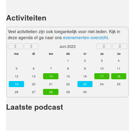
Activiteiten
Veel activiteiten zijn ook toegankelijk voor niet-leden. Kijk in
deze agenda of ga naar ons
evenementen-overzicht
.
Juni 2023
ma
di
wo
do
vr
za
zo
1
2
3
4
5
6
7
8
9
10
11
12
13
14
15
16
17
18
19
20
21
22
23
24
25
26
27
28
29
30
Laatste podcast