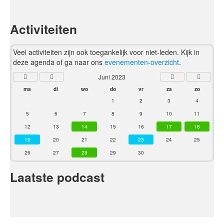
Activiteiten
Veel activiteiten zijn ook toegankelijk voor niet-leden. Kijk in
deze agenda of ga naar ons
evenementen-overzicht
.
Juni 2023
ma
di
wo
do
vr
za
zo
1
2
3
4
5
6
7
8
9
10
11
12
13
14
15
16
17
18
19
20
21
22
23
24
25
26
27
28
29
30
Laatste podcast