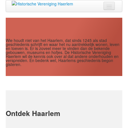
Jaar
Maand
Maand
Jaar
Home
Doen
Zien
Wie houdt niet van het Haarlem, dat sinds 1245 als stad
geschiedenis schrijft en waar het nu aantrekkelijk wonen, leven
en toeven is. Er is zoveel meer te vinden dan de bekende
Lezen
gebouwen, museums en hofjes. De Historische Vereniging
Haerlem wil de kennis ook over al dat andere onderhouden en
verspreiden. En bedenk wel, Haarlems geschiedenis begon
Over ons
gisteren.
Contact
Search
...
Ontdek Haarlem