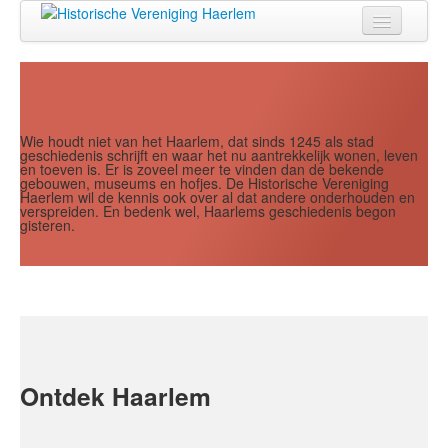
Jaar
Maand
Maand
Jaar
Home
Doen
Zien
Wie houdt niet van het Haarlem, dat sinds 1245 als stad
geschiedenis schrijft en waar het nu aantrekkelijk wonen, leven
en toeven is. Er is zoveel meer te vinden dan de bekende
Lezen
gebouwen, museums en hofjes. De Historische Vereniging
Haerlem wil de kennis ook over al dat andere onderhouden en
verspreiden. En bedenk wel, Haarlems geschiedenis begon
Over ons
gisteren.
Contact
Search
...
Ontdek Haarlem