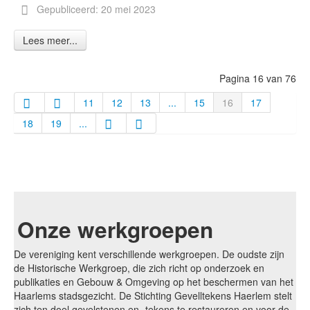
Gepubliceerd: 20 mei 2023
Lees meer...
Pagina 16 van 76
11
12
13
...
15
16
17
18
19
...
Onze werkgroepen
De vereniging kent verschillende werkgroepen. De oudste zijn
de Historische Werkgroep, die zich richt op onderzoek en
publikaties en Gebouw & Omgeving op het beschermen van het
Haarlems stadsgezicht. De Stichting Gevelltekens Haerlem stelt
zich ten doel gevelstenen en -tekens te restaureren en voor de