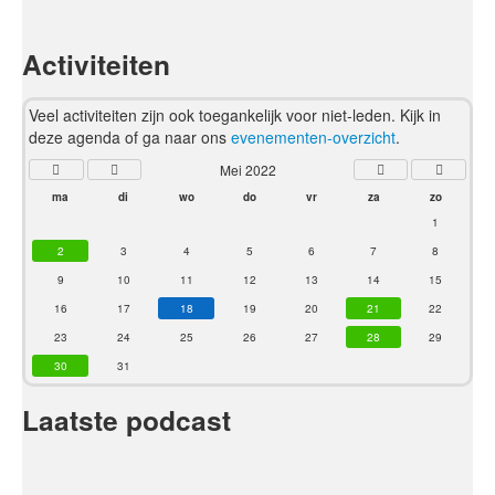
Activiteiten
Veel activiteiten zijn ook toegankelijk voor niet-leden. Kijk in
deze agenda of ga naar ons
evenementen-overzicht
.
Mei 2022
ma
di
wo
do
vr
za
zo
1
2
3
4
5
6
7
8
9
10
11
12
13
14
15
16
17
18
19
20
21
22
23
24
25
26
27
28
29
30
31
Laatste podcast