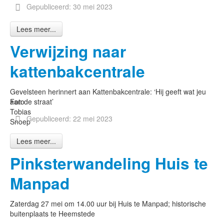
Gepubliceerd: 30 mei 2023
Lees meer...
Verwijzing naar
kattenbakcentrale
Gevelsteen herinnert aan Kattenbakcentrale: ‘Hij geeft wat jeu
Foto
aan de straat’
Tobias
Gepubliceerd: 22 mei 2023
Snoep
Lees meer...
Pinksterwandeling Huis te
Manpad
Zaterdag 27 mei om 14.00 uur bij Huis te Manpad; historische
buitenplaats te Heemstede