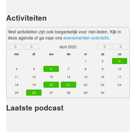
Activiteiten
Veel activiteiten zijn ook toegankelijk voor niet-leden. Kijk in
deze agenda of ga naar ons
evenementen-overzicht
.
April 2022
ma
di
wo
do
vr
za
zo
1
2
3
4
5
6
7
8
9
10
11
12
13
14
15
16
17
18
19
20
21
22
23
24
25
26
27
28
29
30
Laatste podcast