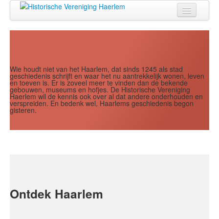
Jaar
Maand
Maand
Jaar
Home
Doen
Zien
Wie houdt niet van het Haarlem, dat sinds 1245 als stad
geschiedenis schrijft en waar het nu aantrekkelijk wonen, leven
en toeven is. Er is zoveel meer te vinden dan de bekende
Lezen
gebouwen, museums en hofjes. De Historische Vereniging
Haerlem wil de kennis ook over al dat andere onderhouden en
verspreiden. En bedenk wel, Haarlems geschiedenis begon
Over ons
gisteren.
Contact
Search
...
Ontdek Haarlem