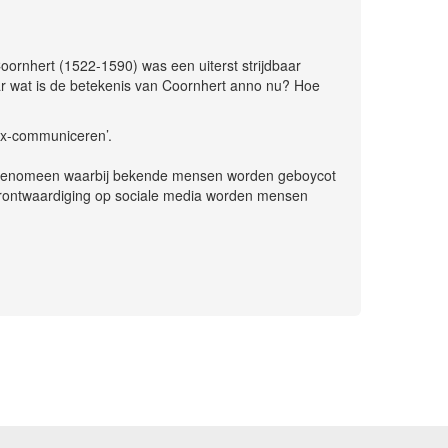
oornhert (1522-1590) was een uiterst strijdbaar
ar wat is de betekenis van Coornhert anno nu? Hoe
 ex-communiceren’.
et fenomeen waarbij bekende mensen worden geboycot
n verontwaardiging op sociale media worden mensen