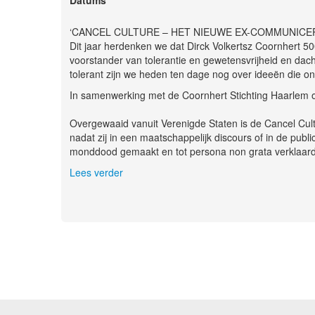
‘CANCEL CULTURE – HET NIEUWE EX-COMMUNICEREN
Dit jaar herdenken we dat Dirck Volkertsz Coornhert 5
voorstander van tolerantie en gewetensvrijheid en da
tolerant zijn we heden ten dage nog over ideeën die on
In samenwerking met de Coornhert Stichting Haarlem or
Overgewaaid vanuit Verenigde Staten is de Cancel Cu
nadat zij in een maatschappelijk discours of in de publ
monddood gemaakt en tot persona non grata verklaard
Lees verder