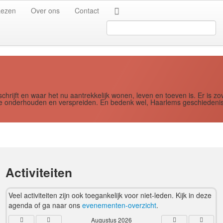
Jaar
Maand
Maand
Jaar
Lezen
Over ons
Contact
Search
...
schrijft en waar het nu aantrekkelijk wonen, leven en toeven is. Er i
ere onderhouden en verspreiden. En bedenk wel, Haarlems geschiedenis
Activiteiten
Veel activiteiten zijn ook toegankelijk voor niet-leden. Kijk in deze
agenda of ga naar ons
evenementen-overzicht
.
Augustus 2026