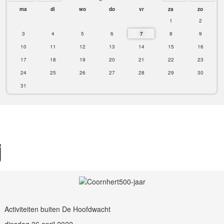
ma
di
wo
do
vr
za
zo
1
2
3
4
5
6
7
8
9
10
11
12
13
14
15
16
17
18
19
20
21
22
23
24
25
26
27
28
29
30
31
j
Activiteiten buiten De Hoofdwacht
dinsdag 26 april 2022