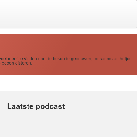
s zoveel meer te vinden dan de bekende gebouwen, museums en hofjes.
 begon gisteren.
Laatste podcast