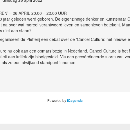
’ – 26 APRIL 20.00 – 22.00 UUR
00 jaar geleden werd geboren. De eigenzinnige denker en kunstenaar C
cht na over wat moreel verantwoord leven en samenleven betekent. Ma
s niet aan staan?
ganiseert de Pletterij een debat over de ‘Cancel Culture: het nieuwe
lture nu ook aan een opmars bezig in Nederland. Cancel Culture is h
iciteit aan kritiek zijn blootgesteld. Via een gecoördineerde storm va
 als ze een afwijkend standpunt innemen.
Powered by
iCagenda