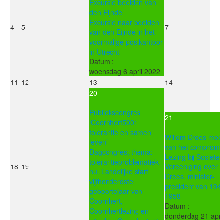
Excursie beelden van
den Eijnde
Excursie naar beelden
4
5
7
van den Eijnde in het
voormalige postkantoor
in Utrecht
Datum :
woensdag 6 april 2022
11
12
13
14
20
Publiekscongres
21
‘Coornhert500:
tolerantie en samen
Willem Drees mee
leven’
van het comprom
Dagcongres; thema:
Lezing bij Societe
tolerantieproblematiek
18
19
Vereeniging over
nu. Landelijke start
Drees, minister-
vijfhonderdste
president van 194
geboortejaar van
1958
Coornhert,
Datum :
Coornhertlezing en
donderdag 21 apr