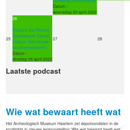
uitreikingCoornhertprijs.
Datum :
woensdag 20 april 2022
26
Debat in De Pletterij
Debatavond ‘Cancel
25
27
28
Culture. Het nieuwe
ex-communiceren’.
Datum :
dinsdag 26 april 2022
Laatste podcast
Wie wat bewaart heeft wat
Het Archeologisch Museum Haarlem zet depotvondsten in de
spotlights in nieuwe tentoonstelling ‘Wie wat bewaart heeft wat’