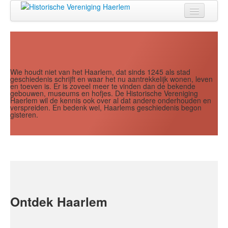
Jaar
Maand
Maand
Jaar
Home
Doen
Zien
Wie houdt niet van het Haarlem, dat sinds 1245 als stad
geschiedenis schrijft en waar het nu aantrekkelijk wonen, leven
en toeven is. Er is zoveel meer te vinden dan de bekende
Lezen
gebouwen, museums en hofjes. De Historische Vereniging
Haerlem wil de kennis ook over al dat andere onderhouden en
verspreiden. En bedenk wel, Haarlems geschiedenis begon
Over ons
gisteren.
Contact
Search
...
Ontdek Haarlem