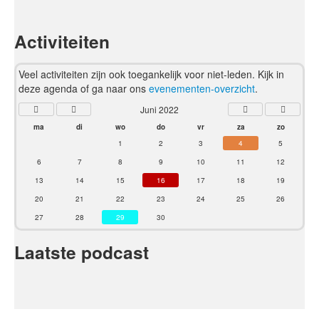
Activiteiten
Veel activiteiten zijn ook toegankelijk voor niet-leden. Kijk in
deze agenda of ga naar ons
evenementen-overzicht
.
Juni 2022
ma
di
wo
do
vr
za
zo
1
2
3
4
5
6
7
8
9
10
11
12
13
14
15
16
17
18
19
20
21
22
23
24
25
26
27
28
29
30
Laatste podcast