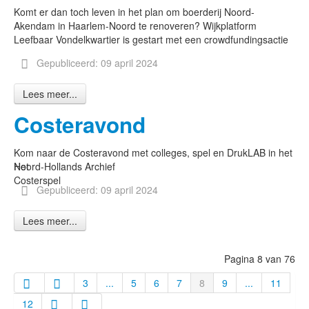
Komt er dan toch leven in het plan om boerderij Noord-
Akendam in Haarlem-Noord te renoveren? Wijkplatform
Leefbaar Vondelkwartier is gestart met een crowdfundingsactie
Gepubliceerd: 09 april 2024
Lees meer...
Costeravond
Kom naar de Costeravond met colleges, spel en DrukLAB in het
Het
Noord-Hollands Archief
Costerspel
Gepubliceerd: 09 april 2024
Lees meer...
Pagina 8 van 76
3
...
5
6
7
8
9
...
11
12