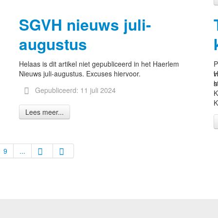
SGVH nieuws juli-
augustus
Helaas is dit artikel niet gepubliceerd in het Haerlem
P
Nieuws juli-augustus. Excuses hiervoor.
H
v
h
s
Gepubliceerd: 11 juli 2024
K
K
Lees meer...
9
...