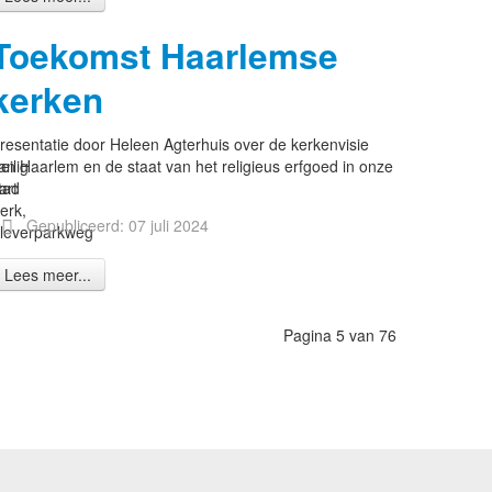
Toekomst Haarlemse
kerken
resentatie door Heleen Agterhuis over de kerkenvisie
eilig
an Haarlem en de staat van het religieus erfgoed in onze
art
tad
erk,
Gepubliceerd: 07 juli 2024
leverparkweg
Lees meer...
Pagina 5 van 76