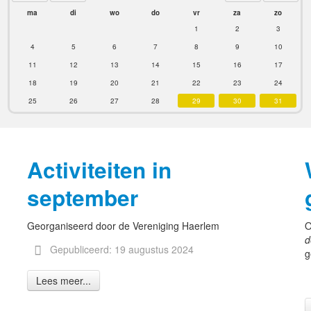
ma
di
wo
do
vr
za
zo
1
2
3
4
5
6
7
8
9
10
11
12
13
14
15
16
17
18
19
20
21
22
23
24
25
26
27
28
29
30
31
Activiteiten in
september
Georganiseerd door de Vereniging Haerlem
O
d
Gepubliceerd: 19 augustus 2024
g
Lees meer...