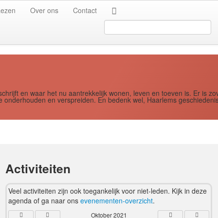
Jaar
Maand
Maand
Jaar
Lezen
Over ons
Contact
Search
...
schrijft en waar het nu aantrekkelijk wonen, leven en toeven is. Er i
ere onderhouden en verspreiden. En bedenk wel, Haarlems geschiedenis
Activiteiten
Veel activiteiten zijn ook toegankelijk voor niet-leden. Kijk in deze
agenda of ga naar ons
evenementen-overzicht
.
Oktober 2021