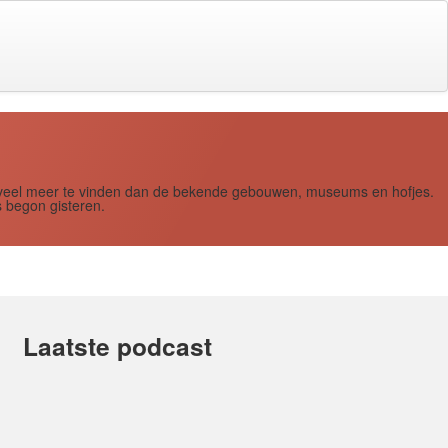
s zoveel meer te vinden dan de bekende gebouwen, museums en hofjes.
 begon gisteren.
Laatste podcast