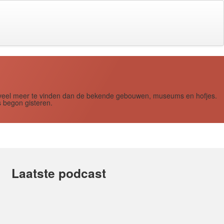
s zoveel meer te vinden dan de bekende gebouwen, museums en hofjes.
 begon gisteren.
Laatste podcast