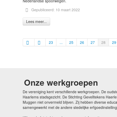
Nederlandse spoorwegen.
Gepubliceerd: 10 maart 2022
Lees meer...
23
...
25
26
27
28
29
Onze werkgroepen
De vereniging kent verschillende werkgroepen. De oudst
Haarlems stadsgezicht. De Stichting Gevelltekens Haerle
Muggen niet onvermeld blijven. Zij hebben diverse edu
samengewerkt met de andere stedelijke erfgoedinstellin