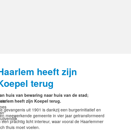
Haarlem heeft zijn
Koepel terug
an huis van bewaring naar huis van de stad;
oto
aarlem heeft zijn Koepel terug.
oes
e gevangenis uit 1901 is dankzij een burgerinitiatief en
an
en meewerkende gemeente in vier jaar getransformeerd
uijvendijk
n een prachtig licht interieur, waar vooral de Haarlemmer
ich thuis moet voelen.