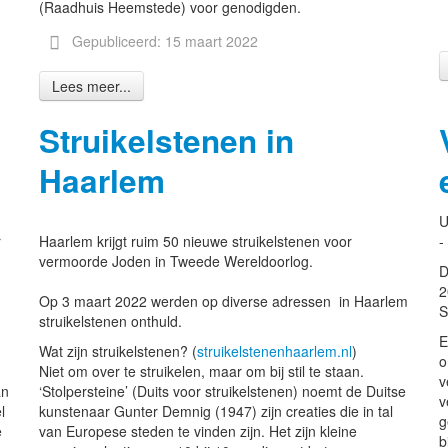
(Raadhuis Heemstede) voor genodigden.
Gepubliceerd: 15 maart 2022
Lees meer...
Struikelstenen in
Haarlem
g
U
r
Haarlem krijgt ruim 50 nieuwe struikelstenen voor
-
vermoorde Joden in Tweede Wereldoorlog.
D
2
Op 3 maart 2022 werden op diverse adressen in Haarlem
S
struikelstenen onthuld.
E
Wat zijn struikelstenen? (
struikelstenenhaarlem.nl
)
o
Niet om over te struikelen, maar om bij stil te staan.
v
an
‘Stolpersteine’ (Duits voor struikelstenen) noemt de Duitse
v
l
kunstenaar Gunter Demnig (1947) zijn creaties die in tal
g
e
van Europese steden te vinden zijn. Het zijn kleine
b