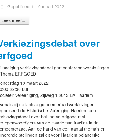
Gepubliceerd: 10 maart 2022
Lees meer...
Verkiezingsdebat over
erfgoed
itnodiging verkiezingsdebat gemeenteraadsverkiezingen
 Thema ERFGOED
onderdag 10 maart 2022
0:00-22:30 uur
ociëteit Vereeniging, Zijlweg 1 2013 DA Haarlem
venals bij de laatste gemeenteraadsverkiezingen
rganiseert de Historische Vereniging Haerlem een
erkiezingsdebat over het thema erfgoed met
ertegenwoordigers van de Haarlemse fracties in de
emeenteraad. Aan de hand van een aantal thema’s en
ijhorende stellingen zal dit voor Haarlem belangrijke