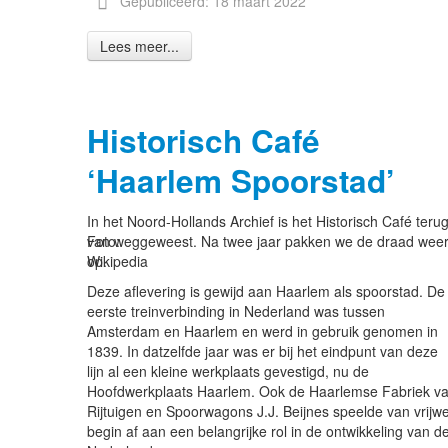
Gepubliceerd: 18 maart 2022
Lees meer...
Historisch Café
‘Haarlem Spoorstad’
In het Noord-Hollands Archief is het Historisch Café teru
Foto:
van weggeweest. Na twee jaar pakken we de draad wee
Wikipedia
op.
Deze aflevering is gewijd aan Haarlem als spoorstad. De
eerste treinverbinding in Nederland was tussen
Amsterdam en Haarlem en werd in gebruik genomen in
1839. In datzelfde jaar was er bij het eindpunt van deze
lijn al een kleine werkplaats gevestigd, nu de
Hoofdwerkplaats Haarlem. Ook de Haarlemse Fabriek v
Rijtuigen en Spoorwagons J.J. Beijnes speelde van vrijwe
begin af aan een belangrijke rol in de ontwikkeling van d