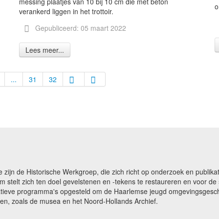
messing plaatjes van 10 bij 10 cm die met beton
o
verankerd liggen in het trottoir.
Gepubliceerd: 05 maart 2022
Lees meer...
...
31
32
e zijn de Historische Werkgroep, die zich richt op onderzoek en publ
m stelt zich ten doel gevelstenen en -tekens te restaureren en voor 
catieve programma's opgesteld om de Haarlemse jeugd omgevingsgeschi
gen, zoals de musea en het Noord-Hollands Archief.