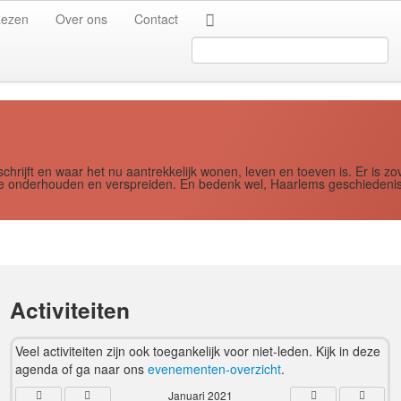
Jaar
Maand
Maand
Jaar
Lezen
Over ons
Contact
Search
...
schrijft en waar het nu aantrekkelijk wonen, leven en toeven is. Er i
ere onderhouden en verspreiden. En bedenk wel, Haarlems geschiedenis
Activiteiten
Veel activiteiten zijn ook toegankelijk voor niet-leden. Kijk in deze
agenda of ga naar ons
evenementen-overzicht
.
Januari 2021