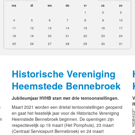
ma
di
wo
do
vr
za
zo
1
2
3
4
5
6
7
8
9
10
11
12
13
14
15
16
17
18
19
20
21
22
23
24
25
26
27
28
29
30
31
Historische Vereniging
Heemstede Bennebroek
Jubileumjaar HVHB start met drie tentoonstellingen.
V
F
H
e
Maart 2021 worden een drietal tentoonstellingen geopend
L
en gaat het feestelijk jaar voor de Historische Vereniging
D
v
n
Heemstede Bennebroek beginnen. De openingen zijn
e
D
respectievelijk op 19 maart (Het Pomphuis), 23 maart
i
(Centraal Servicepunt Bennebroek) en 24 maart
z