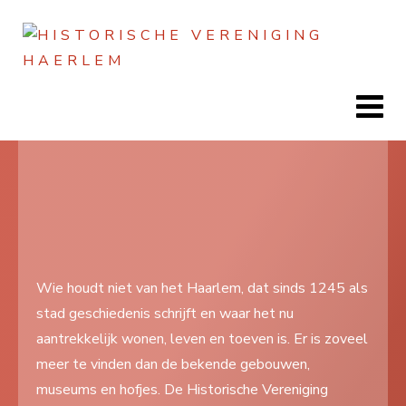
Jaar
Maand
Maand
Jaar
Home
Doen
Zien
Wie houdt niet van het Haarlem, dat sinds 1245 als
stad geschiedenis schrijft en waar het nu
Lezen
aantrekkelijk wonen, leven en toeven is. Er is zoveel
Over ons
meer te vinden dan de bekende gebouwen,
museums en hofjes. De Historische Vereniging
Contact