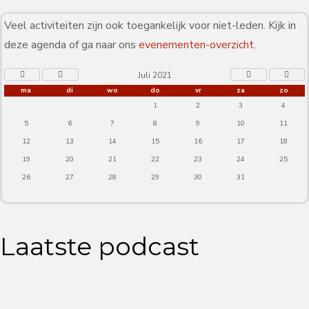
Veel activiteiten zijn ook toegankelijk voor niet-leden. Kijk in
deze agenda of ga naar ons
evenementen-overzicht
.
Juli 2021
ma
di
wo
do
vr
za
zo
1
2
3
4
5
6
7
8
9
10
11
12
13
14
15
16
17
18
19
20
21
22
23
24
25
26
27
28
29
30
31
Laatste podcast