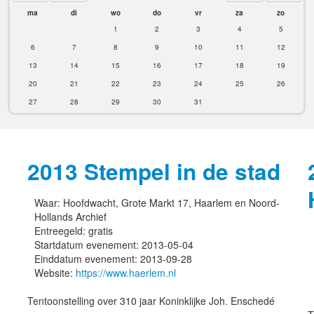
ma
di
wo
do
vr
za
zo
1
2
3
4
5
6
7
8
9
10
11
12
13
14
15
16
17
18
19
20
21
22
23
24
25
26
27
28
29
30
31
2013 Stempel in de stad
Waar:
Hoofdwacht, Grote Markt 17, Haarlem en Noord-
Hollands Archief
Entreegeld:
gratis
Startdatum evenement:
2013-05-04
Einddatum evenement:
2013-09-28
Website:
https://www.haerlem.nl
Tentoonstelling over 310 jaar Koninklijke Joh. Enschedé