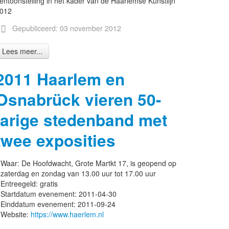
entoonstelling in het kader van de Haarlemse Kunstlijn
012
Gepubliceerd: 03 november 2012
Lees meer...
2011 Haarlem en
Osnabrück vieren 50-
jarige stedenband met
twee exposities
Waar:
De Hoofdwacht, Grote Martkt 17, is geopend op
zaterdag en zondag van 13.00 uur tot 17.00 uur
Entreegeld:
gratis
Startdatum evenement:
2011-04-30
Einddatum evenement:
2011-09-24
Website:
https://www.haerlem.nl