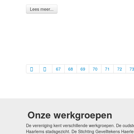
Lees meer...
67
68
69
70
71
72
7
Onze werkgroepen
De vereniging kent verschillende werkgroepen. De oudst
Haarlems stadsgezicht. De Stichting Gevelltekens Haerle