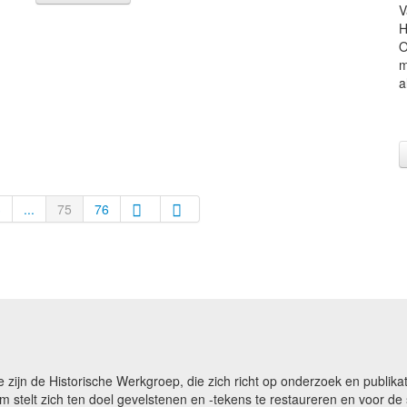
V
H
O
m
a
3
...
75
76
e zijn de Historische Werkgroep, die zich richt op onderzoek en publ
m stelt zich ten doel gevelstenen en -tekens te restaureren en voor 