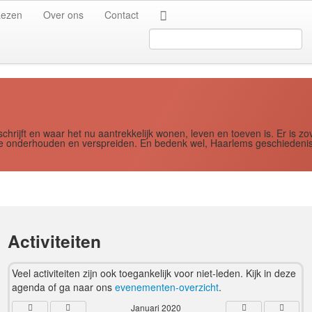
Jaar
Maand
Maand
Jaar
Lezen
Over ons
Contact
Search
...
schrijft en waar het nu aantrekkelijk wonen, leven en toeven is. Er i
ere onderhouden en verspreiden. En bedenk wel, Haarlems geschiedenis
Activiteiten
Veel activiteiten zijn ook toegankelijk voor niet-leden. Kijk in deze
agenda of ga naar ons
evenementen-overzicht
.
Januari 2020