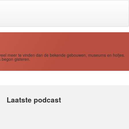
s zoveel meer te vinden dan de bekende gebouwen, museums en hofjes.
 begon gisteren.
Laatste podcast