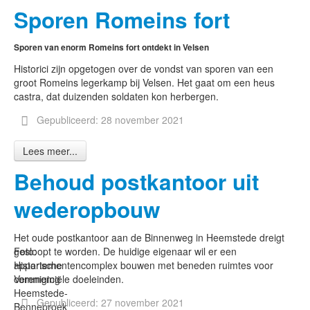
Sporen Romeins fort
Sporen van enorm Romeins fort ontdekt in Velsen
Historici zijn opgetogen over de vondst van sporen van een
groot Romeins legerkamp bij Velsen. Het gaat om een heus
castra, dat duizenden soldaten kon herbergen.
Gepubliceerd: 28 november 2021
Lees meer...
Behoud postkantoor uit
wederopbouw
Het oude postkantoor aan de Binnenweg in Heemstede dreigt
Foto:
gesloopt te worden. De huidige eigenaar wil er een
Historische
appartementencomplex bouwen met beneden ruimtes voor
Vereniging
commerciële doeleinden.
Heemstede-
Gepubliceerd: 27 november 2021
Bennebroek