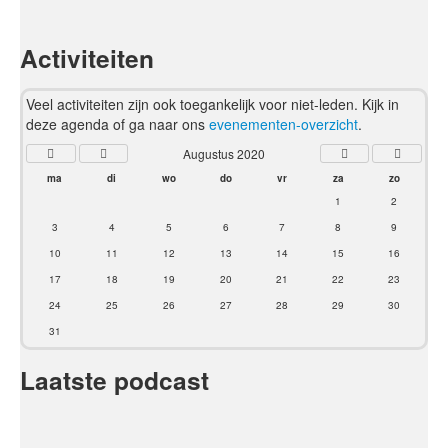
Activiteiten
Veel activiteiten zijn ook toegankelijk voor niet-leden. Kijk in
deze agenda of ga naar ons
evenementen-overzicht
.
Augustus 2020
ma
di
wo
do
vr
za
zo
1
2
3
4
5
6
7
8
9
10
11
12
13
14
15
16
17
18
19
20
21
22
23
24
25
26
27
28
29
30
31
Laatste podcast