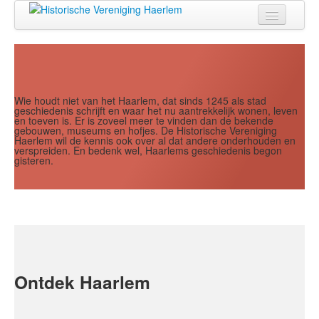
Jaar
Maand
Maand
Jaar
Home
Doen
Zien
Wie houdt niet van het Haarlem, dat sinds 1245 als stad
geschiedenis schrijft en waar het nu aantrekkelijk wonen, leven
en toeven is. Er is zoveel meer te vinden dan de bekende
Lezen
gebouwen, museums en hofjes. De Historische Vereniging
Haerlem wil de kennis ook over al dat andere onderhouden en
verspreiden. En bedenk wel, Haarlems geschiedenis begon
Over ons
gisteren.
Contact
Search
...
Ontdek Haarlem