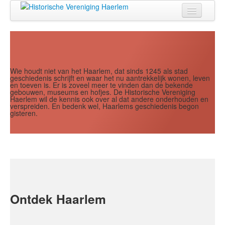
Jaar
Maand
Maand
Jaar
Home
Doen
Zien
Wie houdt niet van het Haarlem, dat sinds 1245 als stad
geschiedenis schrijft en waar het nu aantrekkelijk wonen, leven
en toeven is. Er is zoveel meer te vinden dan de bekende
Lezen
gebouwen, museums en hofjes. De Historische Vereniging
Haerlem wil de kennis ook over al dat andere onderhouden en
verspreiden. En bedenk wel, Haarlems geschiedenis begon
Over ons
gisteren.
Contact
Search
...
Ontdek Haarlem