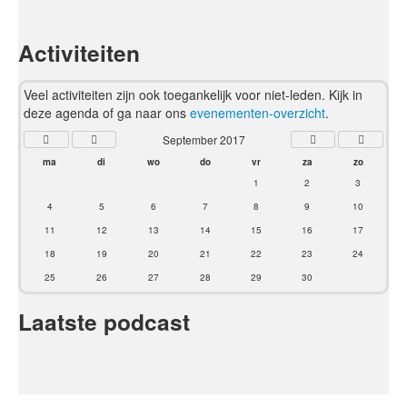
Activiteiten
Veel activiteiten zijn ook toegankelijk voor niet-leden. Kijk in
deze agenda of ga naar ons
evenementen-overzicht
.
September 2017
ma
di
wo
do
vr
za
zo
1
2
3
4
5
6
7
8
9
10
11
12
13
14
15
16
17
18
19
20
21
22
23
24
25
26
27
28
29
30
Laatste podcast