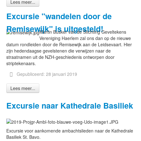
Lees meer...
Excursie "wandelen door de
Remisewijk" is uitgesteld!
Martin Busker van de Stichting Geveltekens
Vereniging Haerlem zal ons dan op de nieuwe
datum rondleiden door de Remisewijk aan de Leidsevaart. Hier
zijn hedendaagse gevelstenen die verwijzen naar de
straatnamen uit de NZH-geschiedenis ontworpen door
striptekenaars.
Gepubliceerd: 28 januari 2019
Lees meer...
Excursie naar Kathedrale Basiliek
Excursie voor aankomende ambachtslieden naar de Kathedrale
Basiliek St. Bavo.