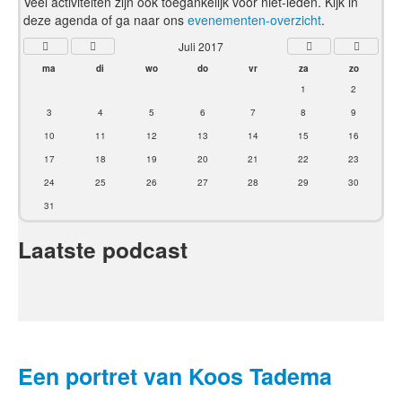
Veel activiteiten zijn ook toegankelijk voor niet-leden. Kijk in
deze agenda of ga naar ons
evenementen-overzicht
.
Juli 2017
ma
di
wo
do
vr
za
zo
1
2
3
4
5
6
7
8
9
10
11
12
13
14
15
16
17
18
19
20
21
22
23
24
25
26
27
28
29
30
31
Laatste podcast
Een portret van Koos Tadema