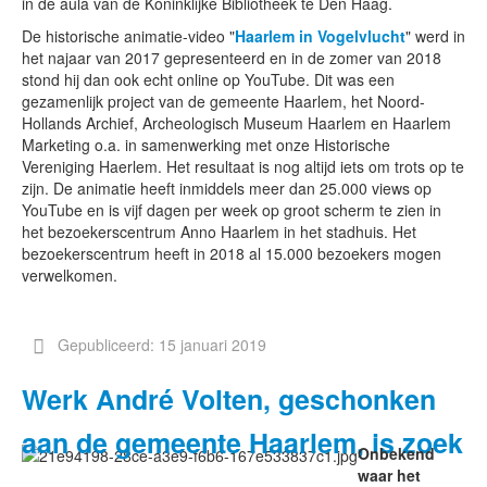
in de aula van de Koninklijke Bibliotheek te Den Haag.
De historische animatie
-
video "
Haarlem in Vogelvlucht
" werd in
het najaar van 2017 gepresenteerd en in de zomer van 2018
stond hij dan ook echt online op YouTube. Dit was een
gezamenlijk project van de gemeente Haarlem, het Noord-
Hollands Archief, Archeologisch Museum Haarlem en Haarlem
Marketing o.a. in samenwerking met onze Historische
Vereniging Haerlem. Het resultaat is nog altijd iets om trots op te
zijn. De animatie heeft inmiddels meer dan 25.000 views op
YouTube en is vijf dagen per week op groot scherm te zien in
het bezoekerscentrum Anno Haarlem in het stadhuis. Het
bezoekerscentrum heeft in 2018 al 15.000 bezoekers mogen
verwelkomen.
Gepubliceerd: 15 januari 2019
Werk André Volten, geschonken
aan de gemeente Haarlem, is zoek
Onbekend
waar het