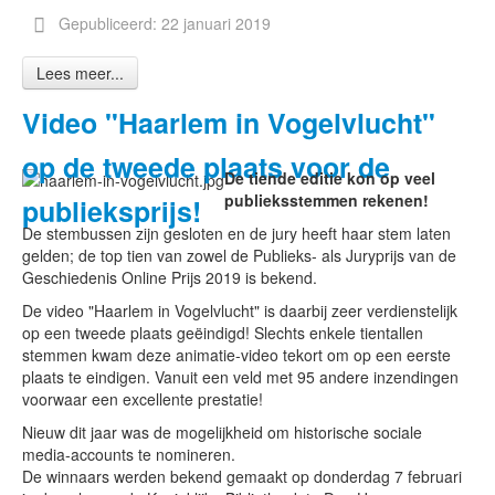
Gepubliceerd: 22 januari 2019
Lees meer...
Video "Haarlem in Vogelvlucht"
op de tweede plaats voor de
De tiende editie kon op veel
publieksstemmen rekenen!
publieksprijs!
De stembussen zijn gesloten en de jury heeft haar stem laten
gelden; de top tien van zowel de Publieks- als Juryprijs van de
Geschiedenis Online Prijs 2019 is bekend.
De video "Haarlem in Vogelvlucht" is daarbij zeer verdienstelijk
op een tweede plaats geëindigd! Slechts enkele tientallen
stemmen kwam deze animatie-video tekort om op een eerste
plaats te eindigen. Vanuit een veld met 95 andere inzendingen
voorwaar een excellente prestatie!
Nieuw dit jaar was de mogelijkheid om historische sociale
media-accounts te nomineren.
De winnaars werden bekend gemaakt op donderdag 7 februari