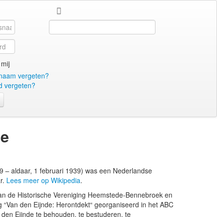
Search
...
mij
naam vergeten?
 vergeten?
de
 – aldaar, 1 februari 1939) was een Nederlandse
r.
Lees meer op Wikipedia
.
van de Historische Vereniging Heemstede-Bennebroek en
ng “Van den Eijnde: Herontdekt“ georganiseerd in het ABC
den Eijnde te behouden, te bestuderen, te