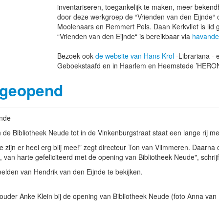
inventariseren, toegankelijk te maken, meer bekend
door deze werkgroep de “Vrienden van den Eijnde“ o
Moolenaars en Remmert Pels. Daan Kerkvliet is lid 
“Vrienden van den Eijnde“ is bereikbaar via
havande
Bezoek ook
de website van Hans Krol
-Librariana - 
Geboekstaafd en in Haarlem en Heemstede ’HERO
 geopend
jnde
de Bibliotheek Neude tot in de Vinkenburgstraat staat een lange rij m
ijn er heel erg blij mee!" zegt directeur Ton van Vlimmeren. Daarna 
 van harte gefeliciteerd met de opening van Bibliotheek Neude", schrijf
elden van Hendrik van den Eijnde te bekijken.
uder Anke Klein bij de opening van Bibliotheek Neude (foto Anna van 