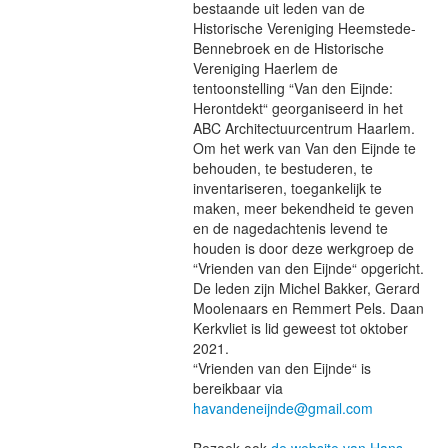
bestaande uit leden van de
Historische Vereniging Heemstede-
Bennebroek en de Historische
Onthoud mij
Vereniging Haerlem de
Gebruikersnaam vergeten?
tentoonstelling “Van den Eijnde:
Wachtwoord vergeten?
Herontdekt“ georganiseerd in het
ABC Architectuurcentrum Haarlem.
Inloggen
Om het werk van Van den Eijnde te
behouden, te bestuderen, te
inventariseren, toegankelijk te
maken, meer bekendheid te geven
Search
en de nagedachtenis levend te
...
houden is door deze werkgroep de
“Vrienden van den Eijnde“ opgericht.
De leden zijn Michel Bakker, Gerard
Moolenaars en Remmert Pels. Daan
Kerkvliet is lid geweest tot oktober
2021.
“Vrienden van den Eijnde“ is
bereikbaar via
havandeneijnde@gmail.com