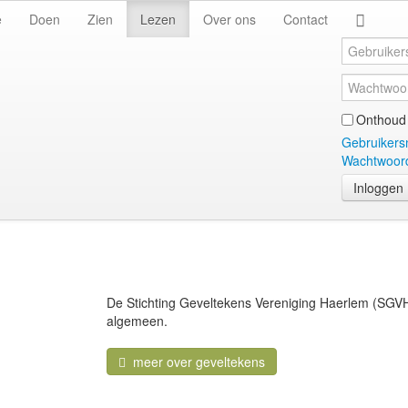
e
Doen
Zien
Lezen
Over ons
Contact
Onthoud 
Gebruikers
Wachtwoord
Inloggen
De Stichting Geveltekens Vereniging Haerlem (SGVH
algemeen.
meer over geveltekens