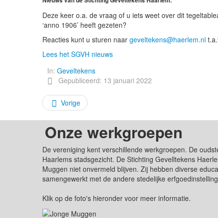
Nieuws van de Stichting Geveltekens Haarlem.
Deze keer o.a. de vraag of u iets weet over dit tegelt
‘anno 1906’ heeft gezeten?
Reacties kunt u sturen naar
geveltekens@haerlem.nl
t.a.
Lees het SGVH nieuws
In:
Geveltekens
Gepubliceerd: 13 januari 2022
Vorige
Onze werkgroepen
De vereniging kent verschillende werkgroepen. De oudst
Haarlems stadsgezicht. De Stichting Gevelltekens Haerle
Muggen niet onvermeld blijven. Zij hebben diverse edu
samengewerkt met de andere stedelijke erfgoedinstellin
Klik op de foto's hieronder voor meer informatie.