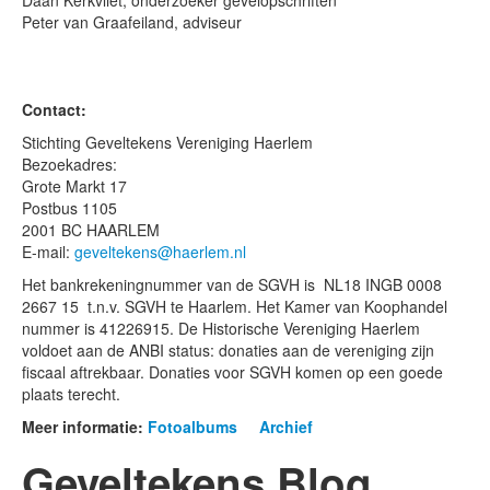
Daan Kerkvliet, onderzoeker gevelopschriften
Peter van Graafeiland, adviseur
Contact:
Stichting Geveltekens Vereniging Haerlem
Bezoekadres:
Grote Markt 17
Postbus 1105
2001 BC HAARLEM
E-mail:
geveltekens@haerlem.nl
Het bankrekeningnummer van de SGVH is NL18 INGB 0008
2667 15 t.n.v. SGVH te Haarlem. Het Kamer van Koophandel
nummer is 41226915. De Historische Vereniging Haerlem
voldoet aan de ANBI status: donaties aan de vereniging zijn
fiscaal aftrekbaar. Donaties voor SGVH komen op een goede
plaats terecht.
Meer informatie:
Fotoalbums
Archief
Geveltekens Blog