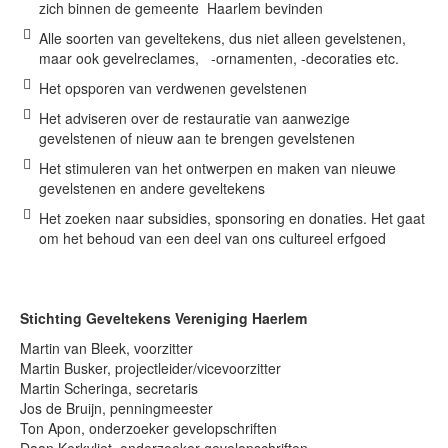
zich binnen de gemeente Haarlem bevinden
Alle soorten van geveltekens, dus niet alleen gevelstenen,
Onthoud mij
maar ook gevelreclames, -ornamenten, -decoraties etc.
Gebruikersnaam vergeten?
Het opsporen van verdwenen gevelstenen
Wachtwoord vergeten?
Het adviseren over de restauratie van aanwezige
Inloggen
gevelstenen of nieuw aan te brengen gevelstenen
Het stimuleren van het ontwerpen en maken van nieuwe
gevelstenen en andere geveltekens
Search
Het zoeken naar subsidies, sponsoring en donaties. Het gaat
...
om het behoud van een deel van ons cultureel erfgoed
Stichting Geveltekens Vereniging Haerlem
Martin van Bleek, voorzitter
Martin Busker, projectleider/vicevoorzitter
Martin Scheringa, secretaris
Jos de Bruijn, penningmeester
Ton Apon, onderzoeker gevelopschriften