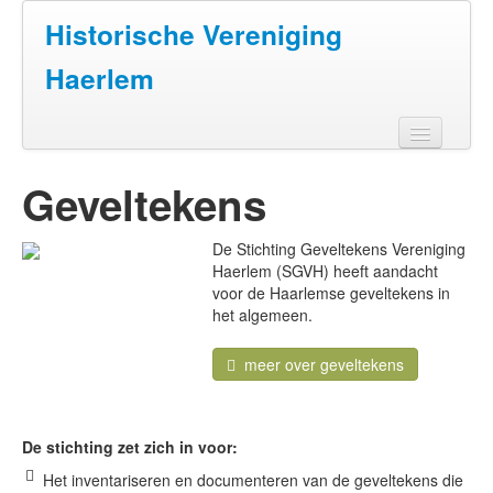
Historische Vereniging
Haerlem
Home
Geveltekens
Doen
De Stichting Geveltekens Vereniging
Zien
Haerlem (SGVH) heeft aandacht
voor de Haarlemse geveltekens in
Lezen
het algemeen.
Over ons
meer over geveltekens
Contact
De stichting zet zich in voor:
Het inventariseren en documenteren van de geveltekens die