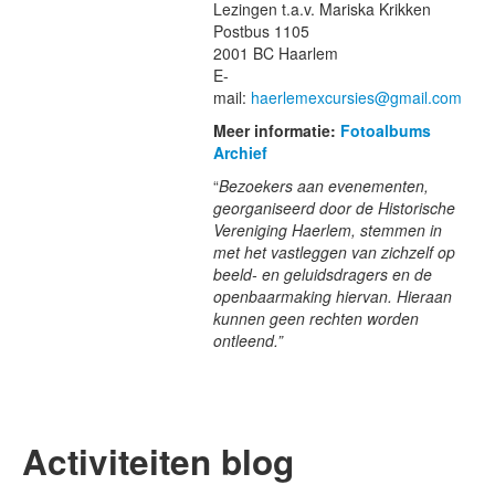
Lezingen t.a.v. Mariska Krikken
Postbus 1105
2001 BC Haarlem
Onthoud mij
E-
Gebruikersnaam vergeten?
mail:
haerlemexcursies@gmail.com
Wachtwoord vergeten?
Meer informatie:
Fotoalbums
Inloggen
Archief
“
Bezoekers aan evenementen,
georganiseerd door de Historische
Vereniging Haerlem, stemmen in
Search
met het vastleggen van zichzelf op
...
beeld- en geluidsdragers en de
openbaarmaking hiervan. Hieraan
kunnen geen rechten worden
ontleend.”
Activiteiten blog