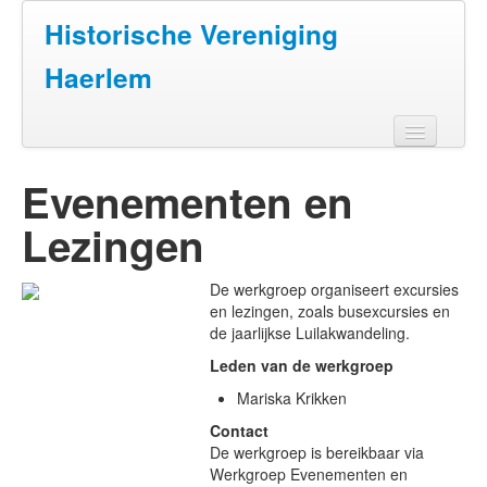
Jaar
Maand
Maand
Jaar
Historische Vereniging
Haerlem
Home
Evenementen en
Doen
Lezingen
Zien
De werkgroep organiseert excursies
Lezen
en lezingen, zoals busexcursies en
de jaarlijkse Luilakwandeling.
Over ons
Leden van de werkgroep
Contact
Mariska Krikken
Contact
De werkgroep is bereikbaar via
Werkgroep Evenementen en