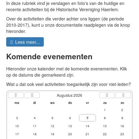
In deze rubriek vind je verslagen en foto's van de huidige en
recente activiteiten bij de Historische Vereniging Haerlem.
Over de activiteiten die verder achter ons liggen (de periode
2010-2017), kunt u onze documentatie raadplegen via de knop
hieronder.
Lees meer...
Komende evenementen
Hieronder onze kalender met de komende evenementen. Klik
op de datums die gemarkeerd zijn.
Wist u dat ook veel activiteiten toegankelijk zijn voor niet-leden?
Augustus 2026
ma
di
wo
do
vr
za
zo
1
2
3
4
5
6
7
8
9
10
11
12
13
14
15
16
17
18
19
20
21
22
23