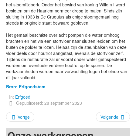
het stoomtijdperk. Onder het bewind van koning Willem I werd
besloten om de Haarlemmermeer droog te malen. Sinds zijn
sluiting in 1933 is De Cruquius als enige stoomgemaal nog
steeds in originele staat bewaard gebleven.
Het gemaal beschikte over acht pompen die water omhoog
brachten en het via een stortvloer naar sluizen leidden om het
buiten de polder te lozen. Helaas zijn de steunbalken van deze
vloer deels door houtrot aangetast, evenals de stortvloer zelf.
Tijdens de restauratie zal er vooral onder water geïnspecteerd
worden om eventuele verdere houtrot op te sporen. De
werkzaamheden worden naar verwachting tegen het einde van
dit jaar voltooid.
Bron: Erfgoedstem
In:
Erfgoed
Gepubliceerd: 28 september 2023
Vorige
Volgende
Onze werkgroepen