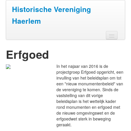
Historische Vereniging
Haerlem
Home
Erfgoed
Doen
In het najaar van 2016 is de
Zien
projectgroep Erfgoed opgericht, een
invulling van het beleidsplan om tot
Lezen
een "nieuw monumentenbeleid" van
de vereniging te komen. Sinds de
Over ons
vaststelling van dit vorige
beleidsplan is het wettelijk kader
Contact
rond monumenten en erfgoed met
de nieuwe omgevingswet en de
erfgoedwet sterk in beweging
geraakt.