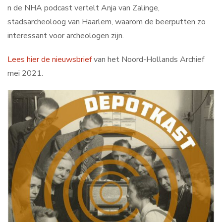
n de NHA podcast vertelt Anja van Zalinge,
Contact
stadsarcheoloog van Haarlem, waarom de beerputten zo
interessant voor archeologen zijn.
Search
Lees hier de nieuwsbrief
van het Noord-Hollands Archief
...
mei 2021.