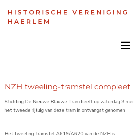
HISTORISCHE VERENIGING
HAERLEM
Home
NZH tweeling-tramstel compleet
Doen
Zien
Stichting De Nieuwe Blauwe Tram heeft op zaterdag 8 mei
het tweede rijtuig van deze tram in ontvangst genomen
Lezen
Over ons
Het tweeling-tramstel A619/A620 van de NZH is