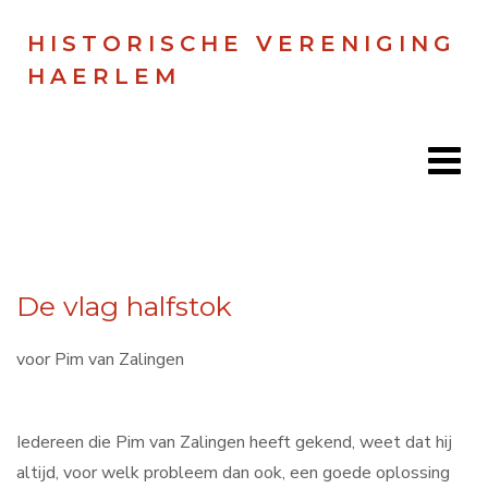
HISTORISCHE VERENIGING
HAERLEM
Home
De vlag halfstok
Doen
Zien
voor Pim van Zalingen
Lezen
Iedereen die Pim van Zalingen heeft gekend, weet dat hij
Over ons
altijd, voor welk probleem dan ook, een goede oplossing