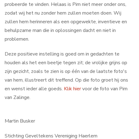
probeerde te vinden. Helaas is Pim niet meer onder ons,
Contact
zodat wij het nu zonder hem zullen moeten doen. Wij
zullen hem herinneren als een opgewekte, inventieve en
behulpzame man die in oplossingen dacht en niet in
Search
problemen.
...
Deze positieve instelling is goed om in gedachten te
houden als het een beetje tegen zit; de vrolijke grijns op
zijn gezicht, zoals te zien is op één van de laatste foto's
van hem, illustreert dit treffend. Op die foto groet hij ons
en wenst ieder alle goeds.
Klik hier
voor de foto van Pim
van Zalinge.
Martin Busker
Stichting Geveltekens Vereniging Haerlem