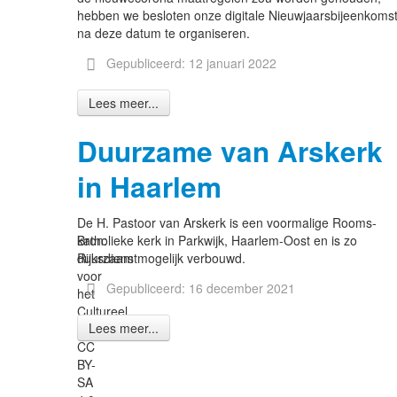
hebben we besloten onze digitale Nieuwjaarsbijeenkoms
na deze datum te organiseren.
Gepubliceerd: 12 januari 2022
Lees meer...
Duurzame van Arskerk
in Haarlem
De H. Pastoor van Arskerk is een voormalige Rooms-
Bron:
katholieke kerk in Parkwijk, Haarlem-Oost en is zo
Rijksdienst
duurzaam mogelijk verbouwd.
voor
Gepubliceerd: 16 december 2021
het
Cultureel
Lees meer...
Erfgoed,
CC
BY-
SA