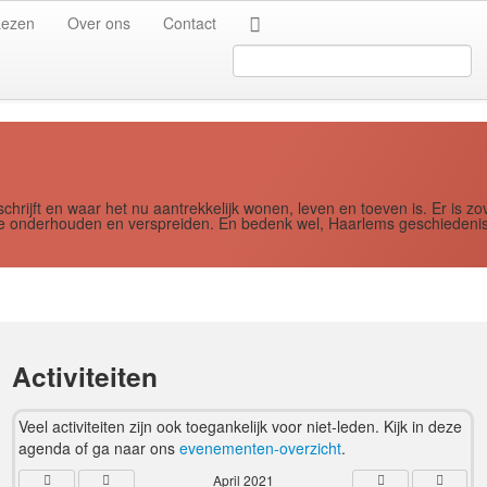
Jaar
Maand
Maand
Jaar
Lezen
Over ons
Contact
Search
...
schrijft en waar het nu aantrekkelijk wonen, leven en toeven is. Er i
ere onderhouden en verspreiden. En bedenk wel, Haarlems geschiedenis
Activiteiten
Veel activiteiten zijn ook toegankelijk voor niet-leden. Kijk in deze
agenda of ga naar ons
evenementen-overzicht
.
April 2021