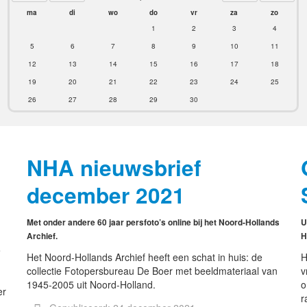
ma
di
wo
do
vr
za
zo
1
2
3
4
5
6
7
8
9
10
11
12
13
14
15
16
17
18
19
20
21
22
23
24
25
26
27
28
29
30
NHA nieuwsbrief
december 2021
Met onder andere 60 jaar persfoto’s online bij het Noord-Hollands
U
Archief.
H
e
Het Noord-Hollands Archief heeft een schat in huis: de
H
collectie Fotopersbureau De Boer met beeldmateriaal van
v
1945-2005 uit Noord-Holland.
o
er
r