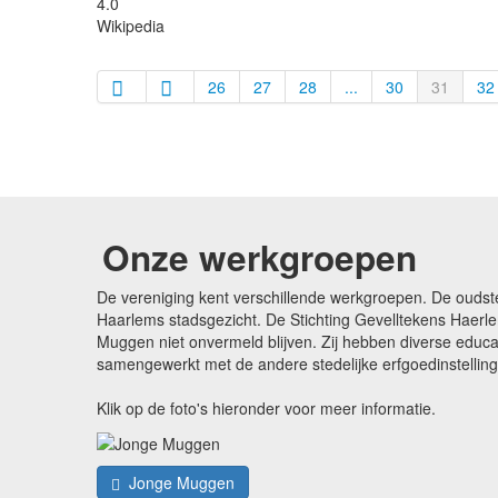
4.0
Wikipedia
26
27
28
...
30
31
32
Onze werkgroepen
De vereniging kent verschillende werkgroepen. De oudst
Haarlems stadsgezicht. De Stichting Gevelltekens Haerle
Muggen niet onvermeld blijven. Zij hebben diverse edu
samengewerkt met de andere stedelijke erfgoedinstellin
Klik op de foto's hieronder voor meer informatie.
Jonge Muggen