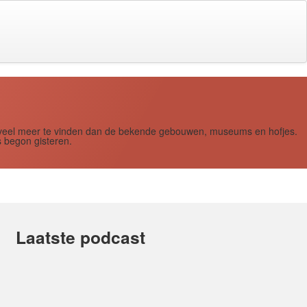
s zoveel meer te vinden dan de bekende gebouwen, museums en hofjes.
 begon gisteren.
Laatste podcast