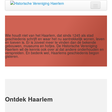
Jaar
Maand
Maand
Jaar
Home
Doen
Zien
Wie houdt niet van het Haarlem, dat sinds 1245 als stad
geschiedenis schrijft en waar het nu aantrekkelijk wonen, leven
en toeven is. Er is zoveel meer te vinden dan de bekende
Lezen
gebouwen, museums en hofjes. De Historische Vereniging
Haerlem wil de kennis ook over al dat andere onderhouden en
verspreiden. En bedenk wel, Haarlems geschiedenis begon
Over ons
gisteren.
Contact
Search
...
Ontdek Haarlem