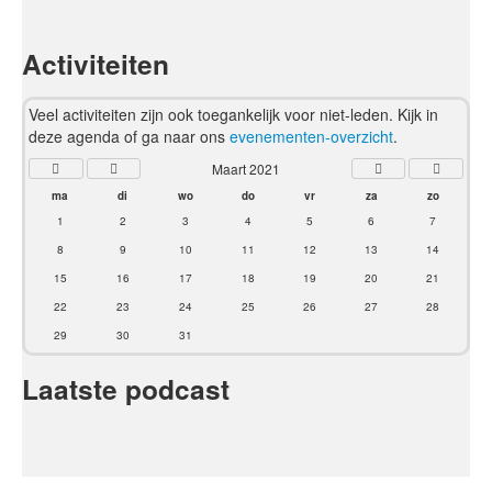
Activiteiten
Veel activiteiten zijn ook toegankelijk voor niet-leden. Kijk in
deze agenda of ga naar ons
evenementen-overzicht
.
Maart 2021
ma
di
wo
do
vr
za
zo
1
2
3
4
5
6
7
8
9
10
11
12
13
14
15
16
17
18
19
20
21
22
23
24
25
26
27
28
29
30
31
Laatste podcast