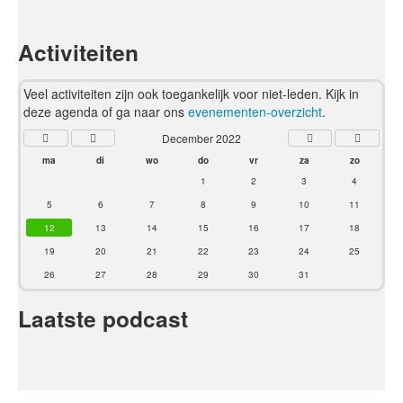
Activiteiten
Veel activiteiten zijn ook toegankelijk voor niet-leden. Kijk in
deze agenda of ga naar ons
evenementen-overzicht
.
December 2022
ma
di
wo
do
vr
za
zo
1
2
3
4
5
6
7
8
9
10
11
12
13
14
15
16
17
18
19
20
21
22
23
24
25
26
27
28
29
30
31
Laatste podcast