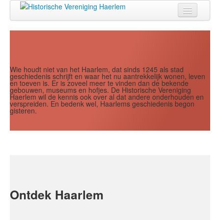
Jaar
Maand
Maand
Jaar
Home
Doen
Zien
Wie houdt niet van het Haarlem, dat sinds 1245 als stad
geschiedenis schrijft en waar het nu aantrekkelijk wonen, leven
en toeven is. Er is zoveel meer te vinden dan de bekende
Lezen
gebouwen, museums en hofjes. De Historische Vereniging
Haerlem wil de kennis ook over al dat andere onderhouden en
verspreiden. En bedenk wel, Haarlems geschiedenis begon
Over ons
gisteren.
Contact
Search
...
Ontdek Haarlem