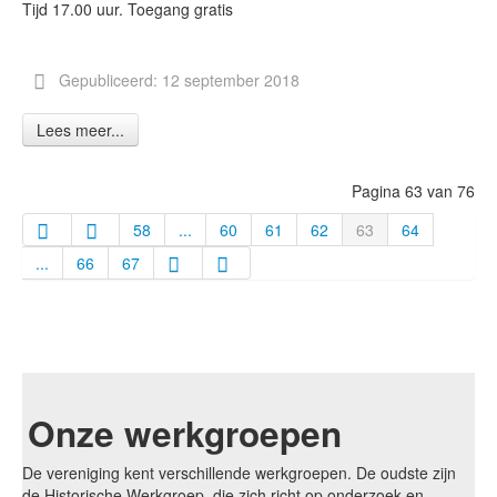
Tijd 17.00 uur. Toegang gratis
Gepubliceerd: 12 september 2018
Lees meer...
Pagina 63 van 76
58
...
60
61
62
63
64
...
66
67
Onze werkgroepen
De vereniging kent verschillende werkgroepen. De oudste zijn
de Historische Werkgroep, die zich richt op onderzoek en