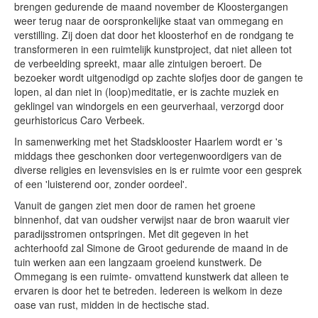
brengen gedurende de maand november de Kloostergangen
weer terug naar de oorspronkelijke staat van ommegang en
verstilling. Zij doen dat door het kloosterhof en de rondgang te
transformeren in een ruimtelijk kunstproject, dat niet alleen tot
de verbeelding spreekt, maar alle zintuigen beroert. De
bezoeker wordt uitgenodigd op zachte slofjes door de gangen te
lopen, al dan niet in (loop)meditatie, er is zachte muziek en
geklingel van windorgels en een geurverhaal, verzorgd door
geurhistoricus Caro Verbeek.
In samenwerking met het Stadsklooster Haarlem wordt er 's
middags thee geschonken door vertegenwoordigers van de
diverse religies en levensvisies en is er ruimte voor een gesprek
of een 'luisterend oor, zonder oordeel'.
Vanuit de gangen ziet men door de ramen het groene
binnenhof, dat van oudsher verwijst naar de bron waaruit vier
paradijsstromen ontspringen. Met dit gegeven in het
achterhoofd zal Simone de Groot gedurende de maand in de
tuin werken aan een langzaam groeiend kunstwerk. De
Ommegang is een ruimte- omvattend kunstwerk dat alleen te
ervaren is door het te betreden. Iedereen is welkom in deze
oase van rust, midden in de hectische stad.