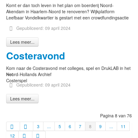
Komt er dan toch leven in het plan om boerderij Noord-
Akendam in Haarlem-Noord te renoveren? Wijkplatform
Leefbaar Vondelkwartier is gestart met een crowdfundingsactie
Gepubliceerd: 09 april 2024
Lees meer...
Costeravond
Kom naar de Costeravond met colleges, spel en DrukLAB in het
Het
Noord-Hollands Archief
Costerspel
Gepubliceerd: 09 april 2024
Lees meer...
Pagina 8 van 76
3
...
5
6
7
8
9
...
11
12