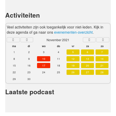
Activiteiten
Veel activiteiten zijn ook toegankelijk voor niet-leden. Kijk in
deze agenda of ga naar ons
evenementen-overzicht
.
November 2021
ma
di
wo
do
vr
za
zo
1
2
3
4
5
6
7
8
9
10
11
12
13
14
15
16
17
18
19
20
21
22
23
24
25
26
27
28
29
30
Laatste podcast