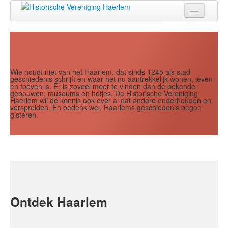
Jaar
Maand
Maand
Jaar
Home
Doen
Zien
Wie houdt niet van het Haarlem, dat sinds 1245 als stad
geschiedenis schrijft en waar het nu aantrekkelijk wonen, leven
en toeven is. Er is zoveel meer te vinden dan de bekende
Lezen
gebouwen, museums en hofjes. De Historische Vereniging
Haerlem wil de kennis ook over al dat andere onderhouden en
verspreiden. En bedenk wel, Haarlems geschiedenis begon
Over ons
gisteren.
Contact
Search
...
Ontdek Haarlem